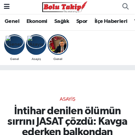
Genel
Ekonomi
Sağlık
Spor
İlçe Haberleri
Genel
Asayiş
Genel
ASAYIŞ
İntihar denilen ölümün
sırrını JASAT çözdü: Kavga
ederken balkondan