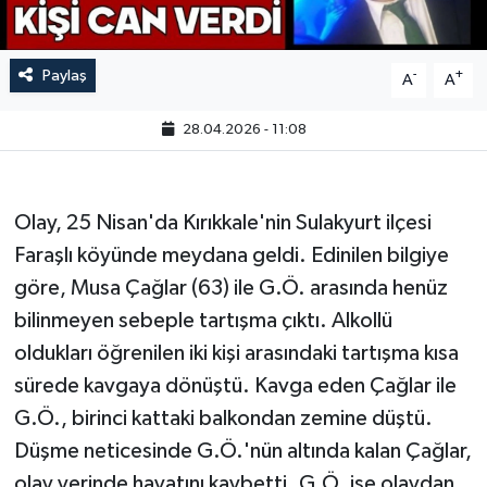
Paylaş
-
+
A
A
28.04.2026 - 11:08
Olay, 25 Nisan'da Kırıkkale'nin Sulakyurt ilçesi
Faraşlı köyünde meydana geldi. Edinilen bilgiye
göre, Musa Çağlar (63) ile G.Ö. arasında henüz
bilinmeyen sebeple tartışma çıktı. Alkollü
oldukları öğrenilen iki kişi arasındaki tartışma kısa
sürede kavgaya dönüştü. Kavga eden Çağlar ile
G.Ö., birinci kattaki balkondan zemine düştü.
Düşme neticesinde G.Ö.'nün altında kalan Çağlar,
olay yerinde hayatını kaybetti. G.Ö. ise olaydan