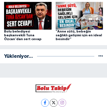
Bolu belediyesi
"Anne sütü, bebeğin
başkanvekili Tuna
sağlıklı gelişimi için en ideal
Özcan'dan sert cevap
besindir"
Yükleniyor...