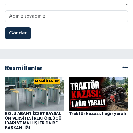
Gönder
Resmi İlanlar
RESMİ İLANDIR
BOLU ABANT İZZET BAYSAL
Traktör kazası: 1 ağır yaralı
ÜNİVERSİTESİ REKTÖRLÜĞÜ
İDARİ VE MALİ İŞLER DAİRE
BAŞKANLIĞI