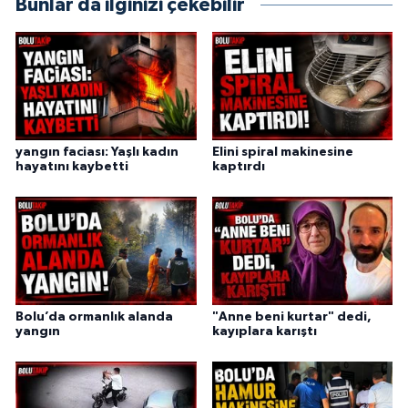
Bunlar da ilginizi çekebilir
yangın faciası: Yaşlı kadın
Elini spiral makinesine
hayatını kaybetti
kaptırdı
Bolu’da ormanlık alanda
"Anne beni kurtar" dedi,
yangın
kayıplara karıştı