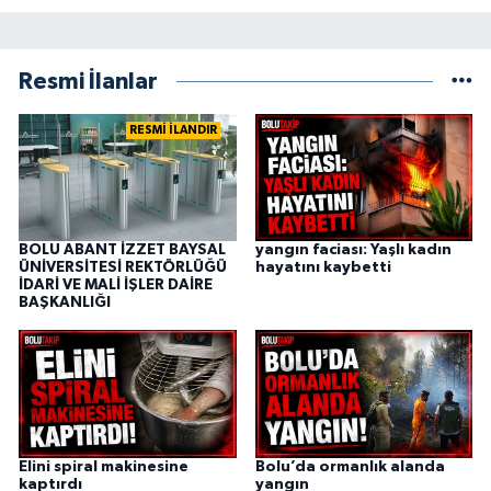
Resmi İlanlar
RESMİ İLANDIR
BOLU ABANT İZZET BAYSAL
yangın faciası: Yaşlı kadın
ÜNİVERSİTESİ REKTÖRLÜĞÜ
hayatını kaybetti
İDARİ VE MALİ İŞLER DAİRE
BAŞKANLIĞI
Elini spiral makinesine
Bolu’da ormanlık alanda
kaptırdı
yangın