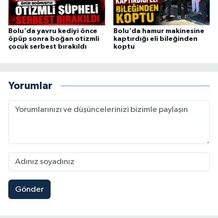
Bolu'da yavru kediyi önce
Bolu'da hamur makinesine
öpüp sonra boğan otizmli
kaptırdığı eli bileğinden
çocuk serbest bırakıldı
koptu
Yorumlar
Gönder