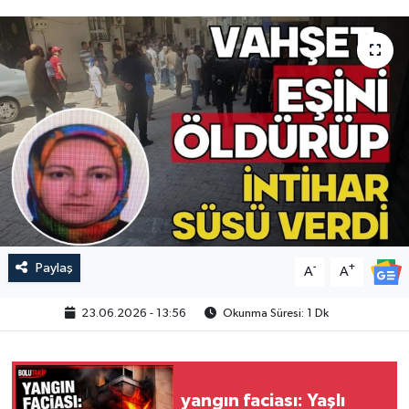
Paylaş
-
+
A
A
23.06.2026 - 13:56
Okunma Süresi: 1 Dk
yangın faciası: Yaşlı