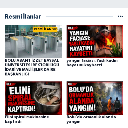
Resmi İlanlar
RESMİ İLANDIR
BOLU ABANT İZZET BAYSAL
yangın faciası: Yaşlı kadın
ÜNİVERSİTESİ REKTÖRLÜĞÜ
hayatını kaybetti
İDARİ VE MALİ İŞLER DAİRE
BAŞKANLIĞI
Elini spiral makinesine
Bolu’da ormanlık alanda
kaptırdı
yangın