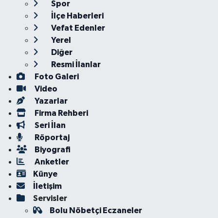
Spor
İlçe Haberleri
Vefat Edenler
Yerel
Diğer
Resmi İlanlar
Foto Galeri
Video
Yazarlar
Firma Rehberi
Seri İlan
Röportaj
Biyografi
Anketler
Künye
İletişim
Servisler
Bolu Nöbetçi Eczaneler