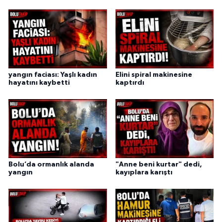
yangın faciası: Yaşlı kadın
Elini spiral makinesine
hayatını kaybetti
kaptırdı
Bolu’da ormanlık alanda
"Anne beni kurtar" dedi,
yangın
kayıplara karıştı