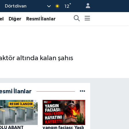
°
Dörtdivan
12
el
Diğer
Resmi İlanlar
ktör altında kalan şahıs
esmi İlanlar
RESMİ İLANDIR
OLU ABANT
yangın faciası: Yaşlı