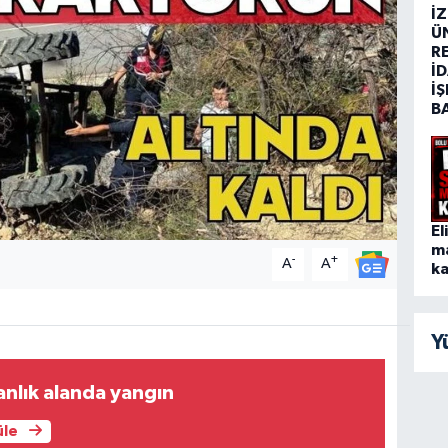
İ
Ü
R
İD
İŞ
B
El
m
-
+
A
A
ka
Y
nlık alanda yangın
üle