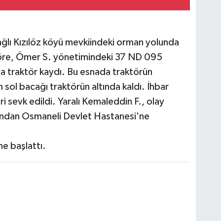
bağlı Kızılöz köyü mevkiindeki orman yolunda
 göre, Ömer S. yönetimindeki 37 ND 095
ada traktör kaydı. Bu esnada traktörün
sol bacağı traktörün altında kaldı. İhbar
eri sevk edildi. Yaralı Kemaleddin F., olay
dından Osmaneli Devlet Hastanesi'ne
me başlattı.