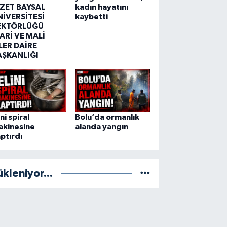
ZZET BAYSAL
kadın hayatını
NİVERSİTESİ
kaybetti
EKTÖRLÜĞÜ
ARİ VE MALİ
LER DAİRE
AŞKANLIĞI
ini spiral
Bolu’da ormanlık
akinesine
alanda yangın
ptırdı
ükleniyor...