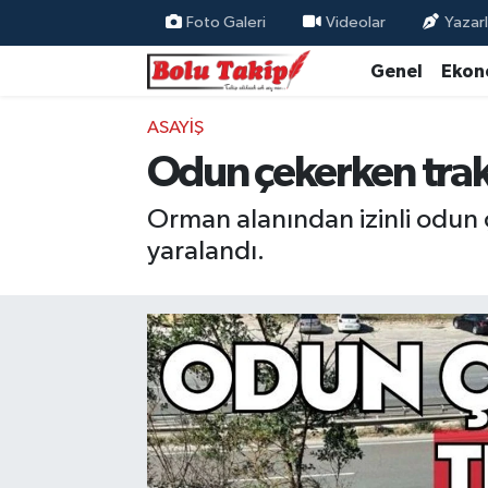
Foto Galeri
Videolar
Yazarl
Genel
Ekon
ASAYIŞ
Odun çekerken trak
Orman alanından izinli odun 
yaralandı.