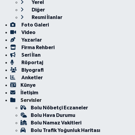
Yerel
Diğer
Resmi İlanlar
Foto Galeri
Video
Yazarlar
Firma Rehberi
Seri İlan
Röportaj
Biyografi
Anketler
Künye
İletişim
Servisler
Bolu Nöbetçi Eczaneler
Bolu Hava Durumu
Bolu Namaz Vakitleri
Bolu Trafik Yoğunluk Haritası