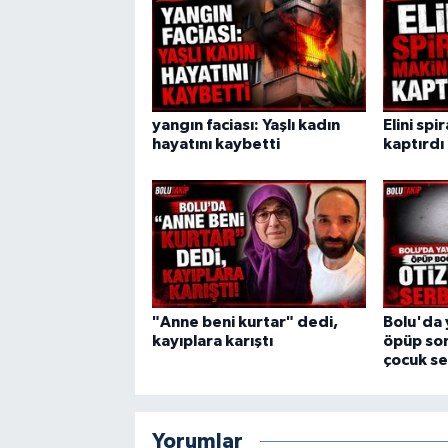
yangın faciası: Yaşlı kadın
Elini spi
hayatını kaybetti
kaptırdı
"Anne beni kurtar" dedi,
Bolu'da 
kayıplara karıştı
öpüp son
çocuk se
Yorumlar