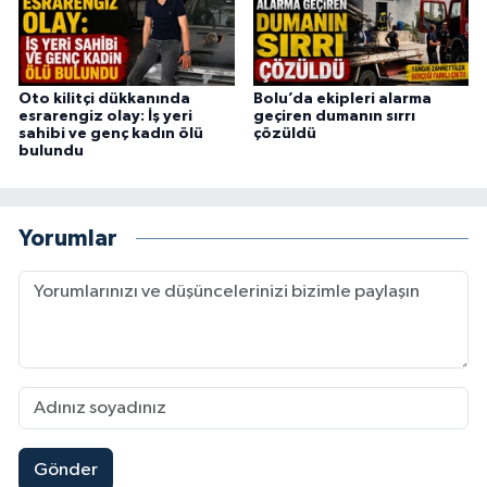
Oto kilitçi dükkanında
Bolu’da ekipleri alarma
esrarengiz olay: İş yeri
geçiren dumanın sırrı
sahibi ve genç kadın ölü
çözüldü
bulundu
Yorumlar
Gönder