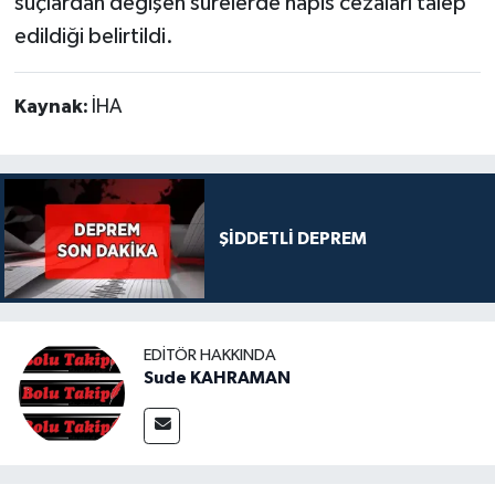
suçlardan değişen sürelerde hapis cezaları talep
edildiği belirtildi.
Kaynak:
İHA
ŞİDDETLİ DEPREM
EDITÖR HAKKINDA
Sude KAHRAMAN