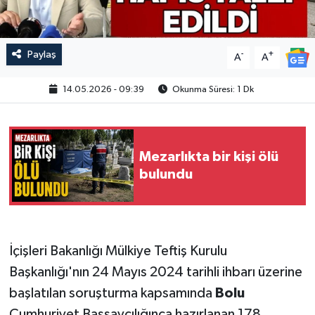
Paylaş
-
+
A
A
14.05.2026 - 09:39
Okunma Süresi: 1 Dk
Mezarlıkta bir kişi ölü
bulundu
İçişleri Bakanlığı Mülkiye Teftiş Kurulu
Başkanlığı'nın 24 Mayıs 2024 tarihli ihbarı üzerine
başlatılan soruşturma kapsamında
Bolu
Cumhuriyet Başsavcılığınca hazırlanan 178