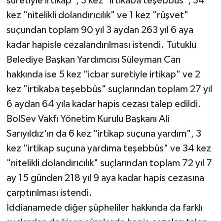
suretiyle irtikap", 3 kez "irtikaba teşebbüs", 34
kez "nitelikli dolandırıcılık" ve 1 kez "rüşvet"
suçundan toplam 90 yıl 3 aydan 263 yıl 6 aya
kadar hapisle cezalandırılması istendi. Tutuklu
Belediye Başkan Yardımcısı Süleyman Can
hakkında ise 5 kez "icbar suretiyle irtikap" ve 2
kez "irtikaba teşebbüs" suçlarından toplam 27 yıl
6 aydan 64 yıla kadar hapis cezası talep edildi.
BolSev Vakfı Yönetim Kurulu Başkanı Ali
Sarıyıldız'ın da 6 kez "irtikap suçuna yardım", 3
kez "irtikap suçuna yardıma teşebbüs" ve 34 kez
"nitelikli dolandırıcılık" suçlarından toplam 72 yıl 7
ay 15 günden 218 yıl 9 aya kadar hapis cezasına
çarptırılması istendi.
İddianamede diğer şüpheliler hakkında da farklı