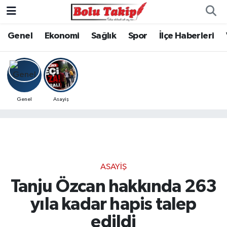
Genel
Ekonomi
Sağlık
Spor
İlçe Haberleri
Genel
Asayiş
ASAYIŞ
Tanju Özcan hakkında 263
yıla kadar hapis talep
edildi