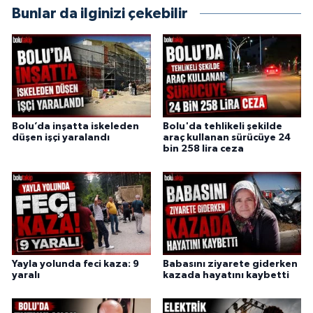
Bunlar da ilginizi çekebilir
Bolu’da inşatta iskeleden
Bolu'da tehlikeli şekilde
düşen işçi yaralandı
araç kullanan sürücüye 24
bin 258 lira ceza
Yayla yolunda feci kaza: 9
Babasını ziyarete giderken
yaralı
kazada hayatını kaybetti