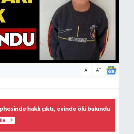
-
+
A
A
phesinde haklı çıktı, evinde ölü bulundu
üle