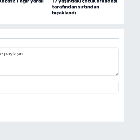
azası: 1 ağır yaralı
17 yaşındaki çocuk arkadaşı
tarafından sırtından
bıçaklandı