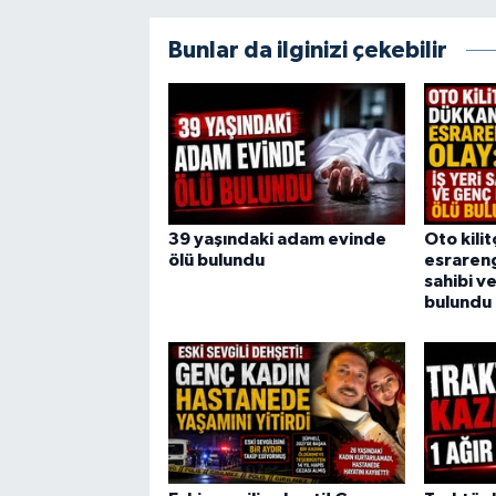
Bunlar da ilginizi çekebilir
39 yaşındaki adam evinde
Oto kili
ölü bulundu
esrarengi
sahibi v
bulundu