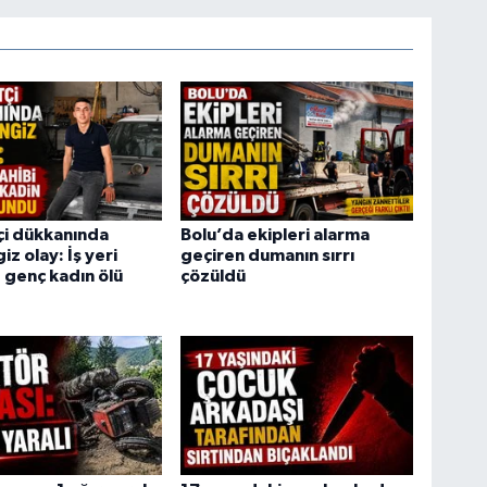
tçi dükkanında
Bolu’da ekipleri alarma
z olay: İş yeri
geçiren dumanın sırrı
e genç kadın ölü
çözüldü