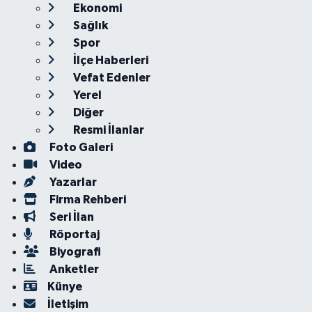
Ekonomi
Sağlık
Spor
İlçe Haberleri
Vefat Edenler
Yerel
Diğer
Resmi İlanlar
Foto Galeri
Video
Yazarlar
Firma Rehberi
Seri İlan
Röportaj
Biyografi
Anketler
Künye
İletişim