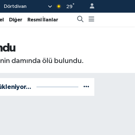
°
Dörtdivan
29
el
Diğer
Resmi İlanlar
undu
erinin damında ölü bulundu.
ükleniyor...