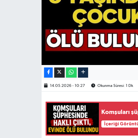
14.05.2026 - 10:27
Okunma Süresi: 1 Dk
Komşuları şü
İçeriği Görünt