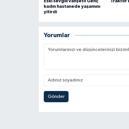
Eski sevgili vahşeti! Genç
Traktör k
kadın hastanede yaşamını
yitirdi
Yorumlar
Gönder