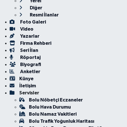
Yerel
Diğer
Resmi İlanlar
Foto Galeri
Video
Yazarlar
Firma Rehberi
Seri İlan
Röportaj
Biyografi
Anketler
Künye
İletişim
Servisler
Bolu Nöbetçi Eczaneler
Bolu Hava Durumu
Bolu Namaz Vakitleri
Bolu Trafik Yoğunluk Haritası