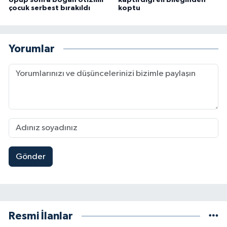
öpüp sonra boğan otizmli
kaptırdığı eli bileğinden
çocuk serbest bırakıldı
koptu
Yorumlar
Gönder
Resmi İlanlar