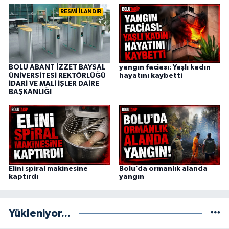
RESMİ İLANDIR
BOLU ABANT İZZET BAYSAL
yangın faciası: Yaşlı kadın
ÜNİVERSİTESİ REKTÖRLÜĞÜ
hayatını kaybetti
İDARİ VE MALİ İŞLER DAİRE
BAŞKANLIĞI
Elini spiral makinesine
Bolu’da ormanlık alanda
kaptırdı
yangın
Yükleniyor...