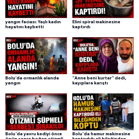
yangın faciası: Yaşlı kadın
Elini spiral makinesine
hayatını kaybetti
kaptırdı
Bolu’da ormanlık alanda
"Anne beni kurtar" dedi,
yangın
kayıplara karıştı
Bolu'da yavru kediyi önce
Bolu'da hamur makinesine