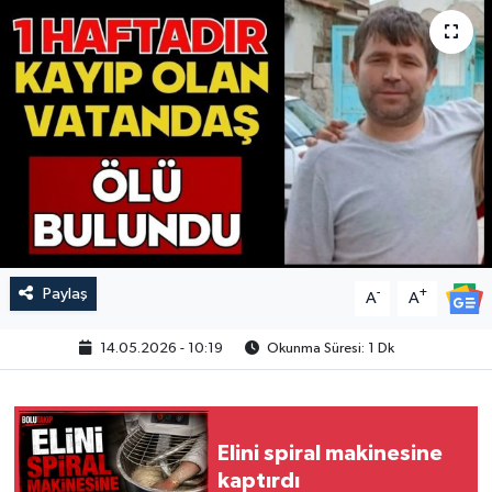
Paylaş
-
+
A
A
14.05.2026 - 10:19
Okunma Süresi: 1 Dk
Elini spiral makinesine
kaptırdı