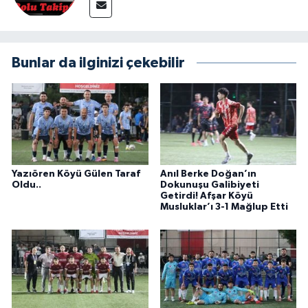
Bunlar da ilginizi çekebilir
Yazıören Köyü Gülen Taraf
Anıl Berke Doğan’ın
Oldu..
Dokunuşu Galibiyeti
Getirdi! Afşar Köyü
Musluklar’ı 3-1 Mağlup Etti