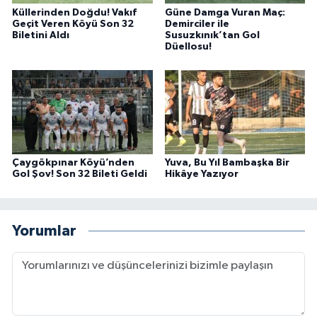
Küllerinden Doğdu! Vakıf
Güne Damga Vuran Maç:
Geçit Veren Köyü Son 32
Demirciler ile
Biletini Aldı
Susuzkınık’tan Gol
Düellosu!
Çaygökpınar Köyü’nden
Yuva, Bu Yıl Bambaşka Bir
Gol Şov! Son 32 Bileti Geldi
Hikâye Yazıyor
Yorumlar