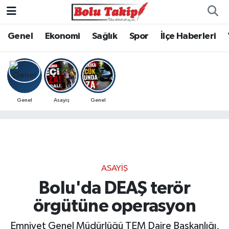
Genel
Ekonomi
Sağlık
Spor
İlçe Haberleri
Genel
Asayiş
Genel
ASAYIŞ
Bolu'da DEAŞ terör
örgütüne operasyon
Emniyet Genel Müdürlüğü TEM Daire Başkanlığı,