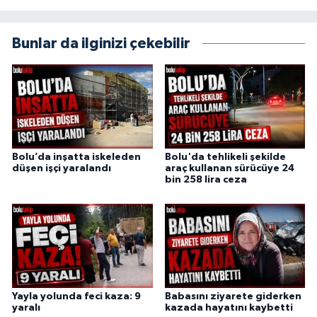
Bunlar da ilginizi çekebilir
Bolu’da inşatta iskeleden
Bolu'da tehlikeli şekilde
düşen işçi yaralandı
araç kullanan sürücüye 24
bin 258 lira ceza
Yayla yolunda feci kaza: 9
Babasını ziyarete giderken
yaralı
kazada hayatını kaybetti