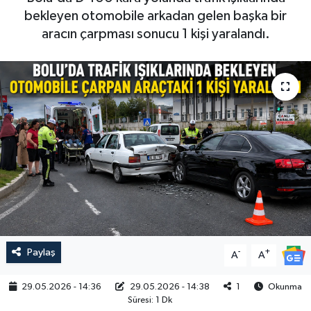
bekleyen otomobile arkadan gelen başka bir
aracın çarpması sonucu 1 kişi yaralandı.
Paylaş
-
+
A
A
29.05.2026 - 14:36
29.05.2026 - 14:38
1
Okunma
Süresi: 1 Dk