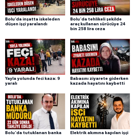
Bolu’da inşatta iskeleden
Bolu'da tehlikeli şekilde
düşen işçi yaralandı
araç kullanan sürücüye 24
bin 258 lira ceza
Yayla yolunda feci kaza: 9
Babasını ziyarete giderken
yaralı
kazada hayatını kaybetti
Bolu'da tutuklanan banka
Elektrik akımına kapılan işçi