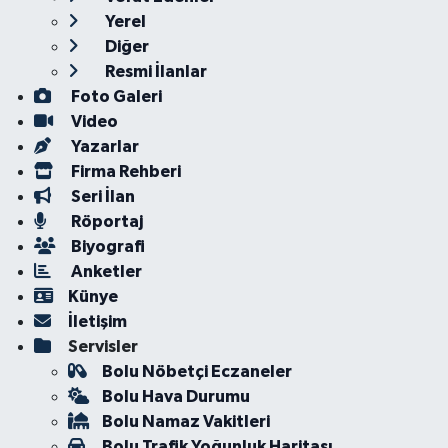
Yerel
Diğer
Resmi İlanlar
Foto Galeri
Video
Yazarlar
Firma Rehberi
Seri İlan
Röportaj
Biyografi
Anketler
Künye
İletişim
Servisler
Bolu Nöbetçi Eczaneler
Bolu Hava Durumu
Bolu Namaz Vakitleri
Bolu Trafik Yoğunluk Haritası