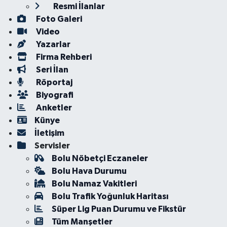
Resmi İlanlar
Foto Galeri
Video
Yazarlar
Firma Rehberi
Seri İlan
Röportaj
Biyografi
Anketler
Künye
İletişim
Servisler
Bolu Nöbetçi Eczaneler
Bolu Hava Durumu
Bolu Namaz Vakitleri
Bolu Trafik Yoğunluk Haritası
Süper Lig Puan Durumu ve Fikstür
Tüm Manşetler