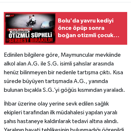
Bolu'da yavru kediyi
önce öpüp sonra
boğan otizmli çocuk
serbest bırakıldı
Edinilen bilgilere göre, Maymuncular mevkiinde
alkol alan A.G. ile S.G. isimli şahıslar arasında
henüz bilinmeyen bir nedenle tartışma çıktı. Kısa
sürede büyüyen tartışmada A.G., yanında
bulunan bıçakla S.G.’yi göğüs kısmından yaraladı.
İhbar üzerine olay yerine sevk edilen sağlık
ekipleri tarafından ilk müdahalesi yapılan yaralı
şahıs hastaneye kaldırılarak tedavi altına alındı.
Yaralının hayati tehlikesinin bulunmadığı öğrenildi.