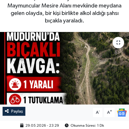
Maymuncular Mesire Alanı mevkiinde meydana
gelen olayda, bir kişi birlikte alkol aldığı şahsı
bıçakla yaraladı.
Paylaş
-
+
A
A
29.05.2026 - 23:29
Okunma Süresi: 1 Dk