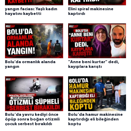
yangın faciası: Yaşlı kadın
Elini spiral makinesine
hayatını kaybetti
kaptırdı
Bolu’da ormanlık alanda
"Anne beni kurtar" dedi,
yangın
kayıplara karıştı
Bolu'da yavru kediyi önce
Bolu'da hamur makinesine
öpüp sonra boğan otizmli
kaptırdığı eli bileğinden
çocuk serbest bırakıldı
koptu