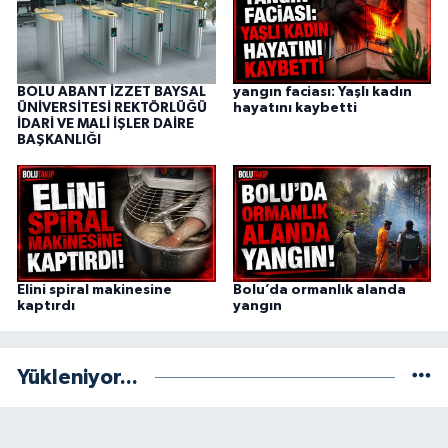
BOLU ABANT İZZET BAYSAL
yangın faciası: Yaşlı kadın
ÜNİVERSİTESİ REKTÖRLÜĞÜ
hayatını kaybetti
İDARİ VE MALİ İŞLER DAİRE
BAŞKANLIĞI
Elini spiral makinesine
Bolu’da ormanlık alanda
kaptırdı
yangın
Yükleniyor...