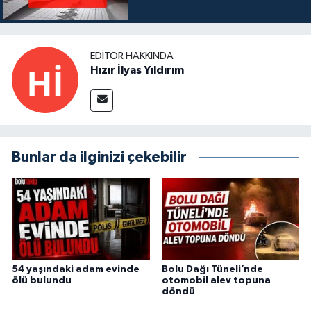
EDITÖR HAKKINDA
Hızır İlyas Yıldırım
Bunlar da ilginizi çekebilir
54 yaşındaki adam evinde
Bolu Dağı Tüneli’nde
ölü bulundu
otomobil alev topuna
döndü