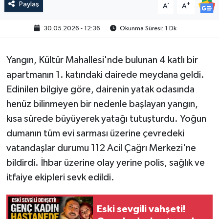
Paylaş
-
+
A
A
30.05.2026 - 12:36
Okunma Süresi: 1 Dk
Yangın, Kültür Mahallesi'nde bulunan 4 katlı bir
apartmanın 1. katındaki dairede meydana geldi.
Edinilen bilgiye göre, dairenin yatak odasında
henüz bilinmeyen bir nedenle başlayan yangın,
kısa sürede büyüyerek yatağı tutuşturdu. Yoğun
dumanın tüm evi sarması üzerine çevredeki
vatandaşlar durumu 112 Acil Çağrı Merkezi'ne
bildirdi. İhbar üzerine olay yerine polis, sağlık ve
itfaiye ekipleri sevk edildi.
Eski sevgili vahşeti!