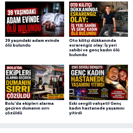
39 yaşındaki adam evinde
Oto kilitçi dükkanında
ölü bulundu
esrarengiz olay: İş yeri
sahibi ve genç kadın ölü
bulundu
Bolu’da ekipleri alarma
Eski sevgili vahşeti! Genç
geçiren dumanın sırrı
kadın hastanede yaşamını
çözüldü
yitirdi