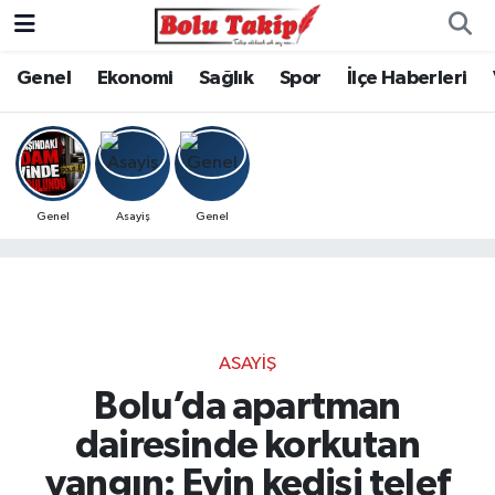
Genel
Ekonomi
Sağlık
Spor
İlçe Haberleri
Genel
Asayiş
Genel
ASAYIŞ
Bolu’da apartman
dairesinde korkutan
yangın: Evin kedisi telef