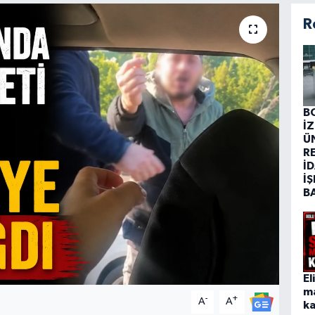
R
B
İ
Ü
R
İD
İŞ
B
El
m
-
+
A
A
ka