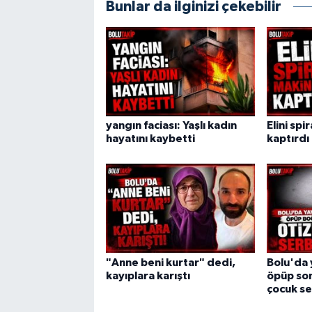
Bunlar da ilginizi çekebilir
yangın faciası: Yaşlı kadın
Elini spi
hayatını kaybetti
kaptırdı
"Anne beni kurtar" dedi,
Bolu'da 
kayıplara karıştı
öpüp son
çocuk se