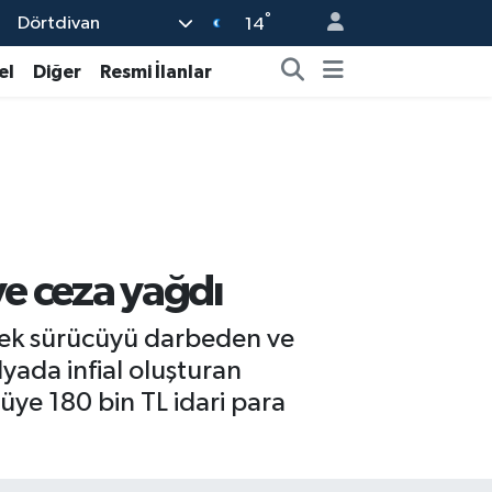
°
Dörtdivan
14
el
Diğer
Resmi İlanlar
e ceza yağdı
rek sürücüyü darbeden ve
yada infial oluşturan
ye 180 bin TL idari para