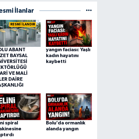
esmi İlanlar
RESMİ İLANDIR
OLU ABANT
yangın faciası: Yaşlı
ZZET BAYSAL
kadın hayatını
NİVERSİTESİ
kaybetti
EKTÖRLÜĞÜ
ARİ VE MALİ
LER DAİRE
AŞKANLIĞI
ini spiral
Bolu’da ormanlık
akinesine
alanda yangın
ptırdı