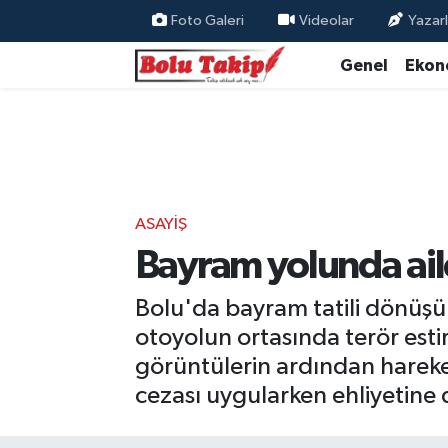
Foto Galeri
Videolar
Yazarl
Genel
Ekon
ASAYIŞ
Bayram yolunda ail
Bolu'da bayram tatili dönüşü
otoyolun ortasında terör esti
görüntülerin ardından hareke
cezası uygularken ehliyetine 