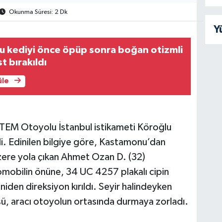
Okunma Süresi: 2 Dk
Y
u kediyi önce öpüp sonra boğan otizmli
t bırakıldı
üle
 TEM Otoyolu İstanbul istikameti Köroğlu
. Edinilen bilgiye göre, Kastamonu’dan
ere yola çıkan Ahmet Ozan D. (32)
omobilin önüne, 34 UC 4257 plakalı cipin
iden direksiyon kırıldı. Seyir halindeyken
sü, aracı otoyolun ortasında durmaya zorladı.