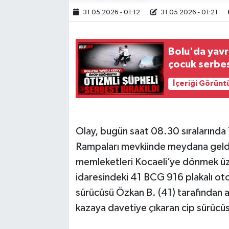
31.05.2026 - 01:12
31.05.2026 - 01:21
Bolu'da yavr
çocuk serbes
İçeriği Görünt
Olay, bugün saat 08.30 sıralarında
Rampaları mevkiinde meydana geldi
memleketleri Kocaeli’ye dönmek üz
idaresindeki 41 BCG 916 plakalı ot
sürücüsü Özkan B. (41) tarafından an
kazaya davetiye çıkaran cip sürücü