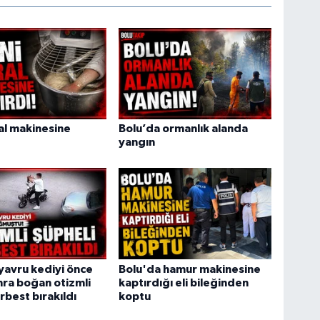
ral makinesine
Bolu’da ormanlık alanda
yangın
yavru kediyi önce
Bolu'da hamur makinesine
ra boğan otizmli
kaptırdığı eli bileğinden
rbest bırakıldı
koptu