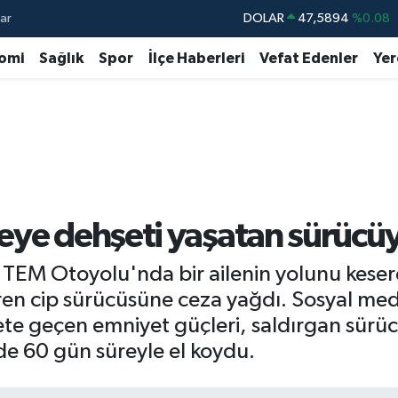
ar
DOLAR
47,5894
%0.08
EURO
55,0398
%-0.02
omi
Sağlık
Spor
İlçe Haberleri
Vefat Edenler
Yer
STERLİN
64,1581
%0.16
GRAM ALTIN
6508.83
%4.44
BİST100
13.703
%11
BITCOIN
64.927,78
%1.32
eye dehşeti yaşatan sürücüy
 TEM Otoyolu'nda bir ailenin yolunu kese
ren cip sürücüsüne ceza yağdı. Sosyal med
te geçen emniyet güçleri, saldırgan sürücü
de 60 gün süreyle el koydu.