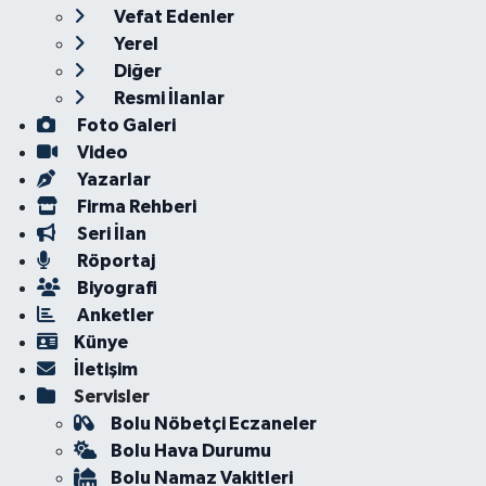
Vefat Edenler
Yerel
Diğer
Resmi İlanlar
Foto Galeri
Video
Yazarlar
Firma Rehberi
Seri İlan
Röportaj
Biyografi
Anketler
Künye
İletişim
Servisler
Bolu Nöbetçi Eczaneler
Bolu Hava Durumu
Bolu Namaz Vakitleri