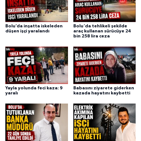
Bolu’da inşatta iskeleden
Bolu'da tehlikeli şekilde
düşen işçi yaralandı
araç kullanan sürücüye 24
bin 258 lira ceza
Yayla yolunda feci kaza: 9
Babasını ziyarete giderken
yaralı
kazada hayatını kaybetti