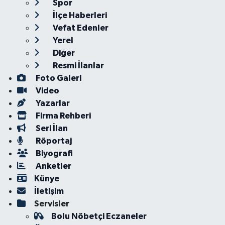
Spor
İlçe Haberleri
Vefat Edenler
Yerel
Diğer
Resmi İlanlar
Foto Galeri
Video
Yazarlar
Firma Rehberi
Seri İlan
Röportaj
Biyografi
Anketler
Künye
İletişim
Servisler
Bolu Nöbetçi Eczaneler