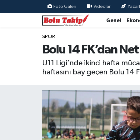
Foto Galeri
Videolar
Yazarl
Genel
Ekon
SPOR
Bolu 14 FK’dan Net 
U11 Ligi’nde ikinci hafta müca
haftasını bay geçen Bolu 14 F