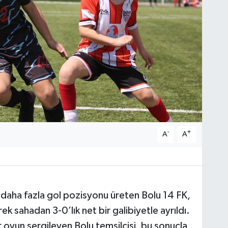
-
+
A
A
 daha fazla gol pozisyonu üreten Bolu 14 FK,
rek sahadan 3-0’lık net bir galibiyetle ayrıldı.
r oyun sergileyen Bolu temsilcisi, bu sonuçla