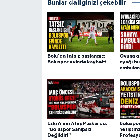
Bunlar da ilginizi çekebilir
Bolu’da tatsız başlangıç:
Oyuna gi
Boluspor evinde kaybetti
ayağı bu
ambulans
Eski Alem Ateş Püskürdü:
Boluspo
"Boluspor Sahipsiz
Yetiştird
Değildir!"
Profesy