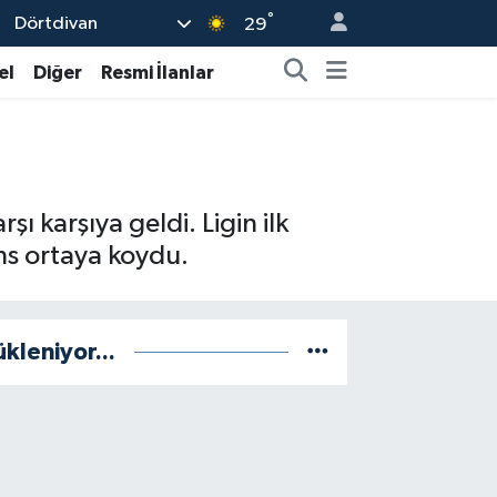
°
Dörtdivan
29
el
Diğer
Resmi İlanlar
ı karşıya geldi. Ligin ilk
ns ortaya koydu.
ükleniyor...