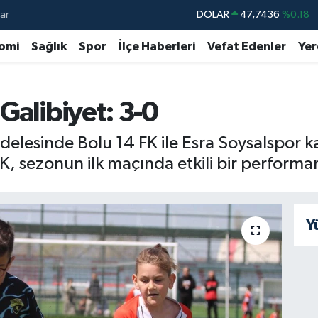
ar
DOLAR
47,7436
%0.18
EURO
55,2510
%0.32
omi
Sağlık
Spor
İlçe Haberleri
Vefat Edenler
Yer
STERLİN
64,4811
%0.38
GRAM ALTIN
6660.55
%0.03
Galibiyet: 3-0
BİST100
13.779
%-14
delesinde Bolu 14 FK ile Esra Soysalspor karş
BITCOIN
64.944,08
%-0.18
K, sezonun ilk maçında etkili bir performa
Y