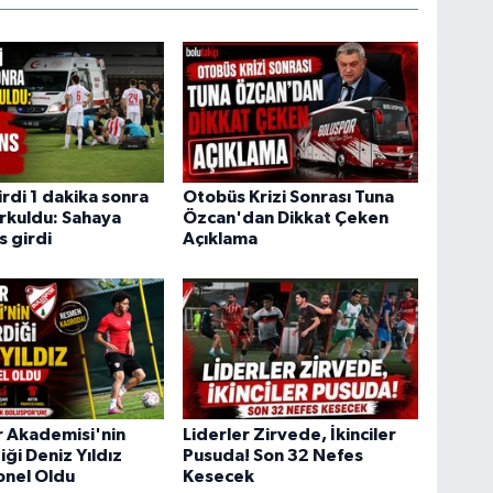
rdi 1 dakika sonra
Otobüs Krizi Sonrası Tuna
rkuldu: Sahaya
Özcan'dan Dikkat Çeken
 girdi
Açıklama
r Akademisi'nin
Liderler Zirvede, İkinciler
iği Deniz Yıldız
Pusuda! Son 32 Nefes
onel Oldu
Kesecek