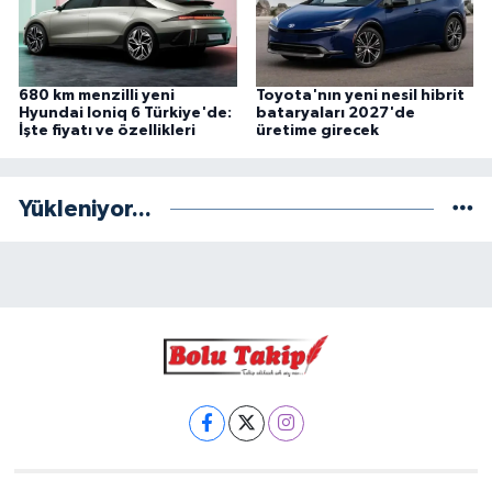
680 km menzilli yeni
Toyota'nın yeni nesil hibrit
Hyundai Ioniq 6 Türkiye'de:
bataryaları 2027'de
İşte fiyatı ve özellikleri
üretime girecek
Yükleniyor...