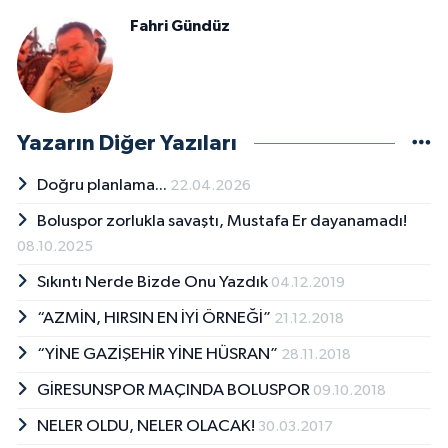
Fahri Gündüz
Yazarın Diğer Yazıları
Doğru planlama...
22.04.2026
Boluspor zorlukla savaştı, Mustafa Er dayanamadı!
08.10.2025
Sıkıntı Nerde Bizde Onu Yazdık
04.12.2019
“AZMİN, HIRSIN EN İYİ ÖRNEĞİ”
21.12.2018
“YİNE GAZİŞEHİR YİNE HÜSRAN”
28.11.2018
GİRESUNSPOR MAÇINDA BOLUSPOR
09.10.2018
NELER OLDU, NELER OLACAK!
30.03.2017