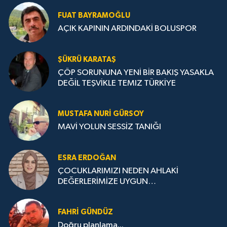
FUAT BAYRAMOĞLU
AÇIK KAPININ ARDINDAKİ BOLUSPOR
ŞÜKRÜ KARATAŞ
ÇÖP SORUNUNA YENİ BİR BAKIŞ YASAKLA
DEĞİL TEŞVİKLE TEMIZ TÜRKİYE
MUSTAFA NURI GÜRSOY
MAVİ YOLUN SESSİZ TANIĞI
ESRA ERDOĞAN
ÇOCUKLARIMIZI NEDEN AHLAKİ
DEĞERLERİMİZE UYGUN
YETİŞTİREMİYORUZ ?
FAHRI GÜNDÜZ
Doğru planlama...