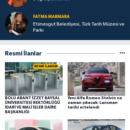
FATMA MARMARA
Etimesgut Belediyesi, Türk Tarih Müzesi ve
Parkı
Resmi İlanlar
RESMİ İLANDIR
BOLU ABANT İZZET BAYSAL
Yeni Alfa Romeo Stelvio ne
ÜNİVERSİTESİ REKTÖRLÜĞÜ
zaman çıkacak: Lansman
İDARİ VE MALİ İŞLER DAİRE
tarihi ertelendi
BAŞKANLIĞI