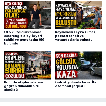
Oto kilitçi dükkanında
Kaymakam Feyza Yılmaz,
esrarengiz olay: İş yeri
pazarcı esnafı ve
sahibi ve genç kadın ölü
vatandaşlarla buluştu
bulundu
Bolu’da ekipleri alarma
Gölcük yolunda kaza! İki
geçiren dumanın sırrı
otomobil çarpıştı
çözüldü