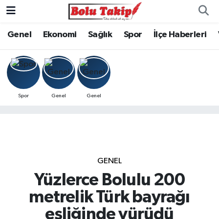
Genel
Ekonomi
Sağlık
Spor
İlçe Haberleri
Spor
Genel
Genel
GENEL
Yüzlerce Bolulu 200
metrelik Türk bayrağı
eşliğinde yürüdü