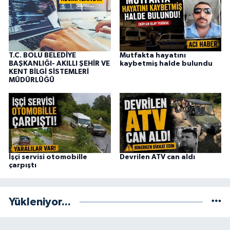
T.C. BOLU BELEDİYE
Mutfakta hayatını
BAŞKANLIĞI- AKILLI ŞEHİR VE
kaybetmiş halde bulundu
KENT BİLGİ SİSTEMLERİ
MÜDÜRLÜĞÜ
İşçi servisi otomobille
Devrilen ATV can aldı
çarpıştı
Yükleniyor...