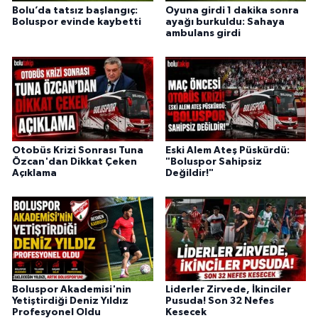
Bolu’da tatsız başlangıç:
Oyuna girdi 1 dakika sonra
Boluspor evinde kaybetti
ayağı burkuldu: Sahaya
ambulans girdi
Otobüs Krizi Sonrası Tuna
Eski Alem Ateş Püskürdü:
Özcan'dan Dikkat Çeken
"Boluspor Sahipsiz
Açıklama
Değildir!"
Boluspor Akademisi'nin
Liderler Zirvede, İkinciler
Yetiştirdiği Deniz Yıldız
Pusuda! Son 32 Nefes
Profesyonel Oldu
Kesecek