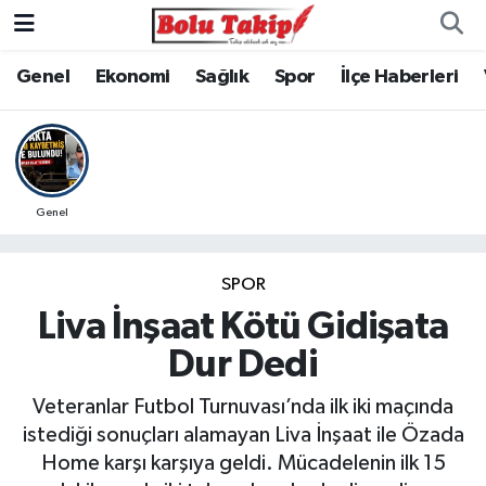
Genel
Ekonomi
Sağlık
Spor
İlçe Haberleri
Genel
SPOR
Liva İnşaat Kötü Gidişata
Dur Dedi
Veteranlar Futbol Turnuvası’nda ilk iki maçında
istediği sonuçları alamayan Liva İnşaat ile Özada
Home karşı karşıya geldi. Mücadelenin ilk 15