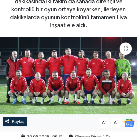
dakikasında iki takım da sahada dirençli ve
kontrollü bir oyun ortaya koyarken, ilerleyen
dakikalarda oyunun kontrolünü tamamen Liva
İnşaat ele aldı.
Paylaş
-
+
A
A
20.05.2026 - 09:31
Okunma Süresi: 1 Dk