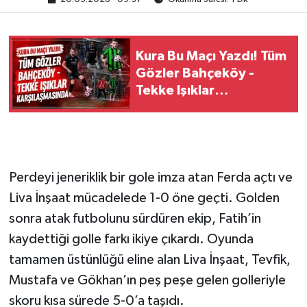
Kura Bu Maçı Yazdı! Tüm
Gözler Bahçeköy -
Tekke Işıklar
Karşılaşmasında
Perdeyi jeneriklik bir gole imza atan Ferda açtı ve
Liva İnşaat mücadelede 1-0 öne geçti. Golden
sonra atak futbolunu sürdüren ekip, Fatih’in
kaydettiği golle farkı ikiye çıkardı. Oyunda
tamamen üstünlüğü eline alan Liva İnşaat, Tevfik,
Mustafa ve Gökhan’ın peş peşe gelen golleriyle
skoru kısa sürede 5-0’a taşıdı.