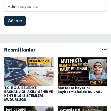
Gönder
Resmi İlanlar
RESMİ İLANDIR
T.C. BOLU BELEDİYE
Mutfakta hayatını
BAŞKANLIĞI- AKILLI ŞEHİR VE
kaybetmiş halde bulundu
KENT BİLGİ SİSTEMLERİ
MÜDÜRLÜĞÜ