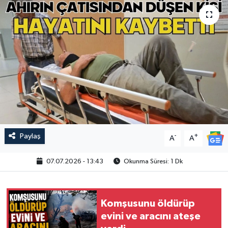
Paylaş
-
+
A
A
07.07.2026 - 13:43
Okunma Süresi: 1 Dk
Komşusunu öldürüp
evini ve aracını ateşe