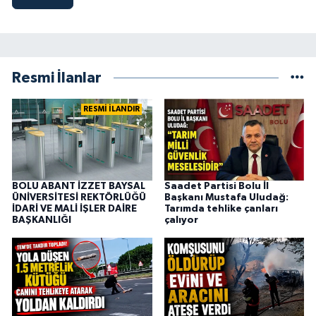
Resmi İlanlar
RESMİ İLANDIR
BOLU ABANT İZZET BAYSAL
Saadet Partisi Bolu İl
ÜNİVERSİTESİ REKTÖRLÜĞÜ
Başkanı Mustafa Uludağ:
İDARİ VE MALİ İŞLER DAİRE
Tarımda tehlike çanları
BAŞKANLIĞI
çalıyor