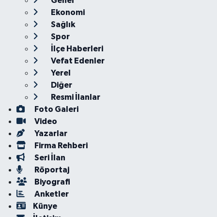
Genel
Ekonomi
Sağlık
Spor
İlçe Haberleri
Vefat Edenler
Yerel
Diğer
Resmi İlanlar
Foto Galeri
Video
Yazarlar
Firma Rehberi
Seri İlan
Röportaj
Biyografi
Anketler
Künye