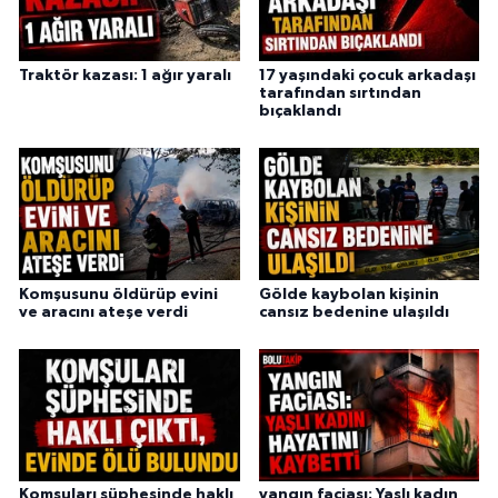
Traktör kazası: 1 ağır yaralı
17 yaşındaki çocuk arkadaşı
tarafından sırtından
bıçaklandı
Komşusunu öldürüp evini
Gölde kaybolan kişinin
ve aracını ateşe verdi
cansız bedenine ulaşıldı
Komşuları şüphesinde haklı
yangın faciası: Yaşlı kadın