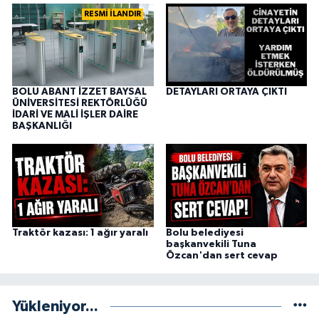
RESMİ İLANDIR
BOLU ABANT İZZET BAYSAL
DETAYLARI ORTAYA ÇIKTI
ÜNİVERSİTESİ REKTÖRLÜĞÜ
İDARİ VE MALİ İŞLER DAİRE
BAŞKANLIĞI
Traktör kazası: 1 ağır yaralı
Bolu belediyesi
başkanvekili Tuna
Özcan'dan sert cevap
Yükleniyor...