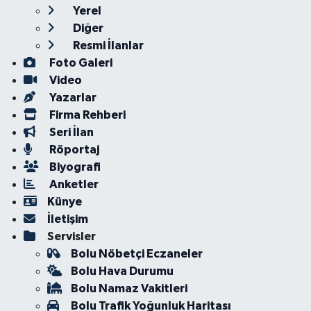
Yerel
Diğer
Resmi İlanlar
Foto Galeri
Video
Yazarlar
Firma Rehberi
Seri İlan
Röportaj
Biyografi
Anketler
Künye
İletişim
Servisler
Bolu Nöbetçi Eczaneler
Bolu Hava Durumu
Bolu Namaz Vakitleri
Bolu Trafik Yoğunluk Haritası