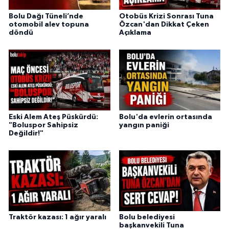
Bolu Dağı Tüneli’nde
Otobüs Krizi Sonrası Tuna
otomobil alev topuna
Özcan'dan Dikkat Çeken
döndü
Açıklama
Eski Alem Ateş Püskürdü:
Bolu'da evlerin ortasında
"Boluspor Sahipsiz
yangın paniği
Değildir!"
Traktör kazası: 1 ağır yaralı
Bolu belediyesi
başkanvekili Tuna