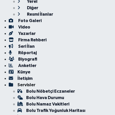
Yerel
Diğer
Resmi İlanlar
Foto Galeri
Video
Yazarlar
Firma Rehberi
Seri İlan
Röportaj
Biyografi
Anketler
Künye
İletişim
Servisler
Bolu Nöbetçi Eczaneler
Bolu Hava Durumu
Bolu Namaz Vakitleri
Bolu Trafik Yoğunluk Haritası