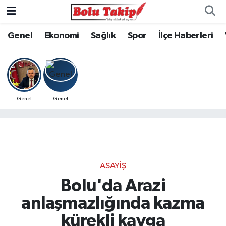
Genel
Ekonomi
Sağlık
Spor
İlçe Haberleri
Genel
Genel
ASAYIŞ
Bolu'da Arazi
anlaşmazlığında kazma
kürekli kavga