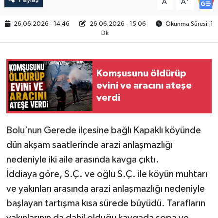
A
A
26.06.2026 - 14:46
26.06.2026 - 15:06
Okunma Süresi: 1
Dk
Komşusunu öldürüp
evini ve aracını ateşe
verdi
Bolu’nun Gerede ilçesine bağlı Kapaklı köyünde
dün akşam saatlerinde arazi anlaşmazlığı
nedeniyle iki aile arasında kavga çıktı.
İddiaya göre, S.Ç. ve oğlu S.Ç. ile köyün muhtarı
ve yakınları arasında arazi anlaşmazlığı nedeniyle
başlayan tartışma kısa sürede büyüdü. Tarafların
yakınlarının da dahil olduğu kavgada sopa ve