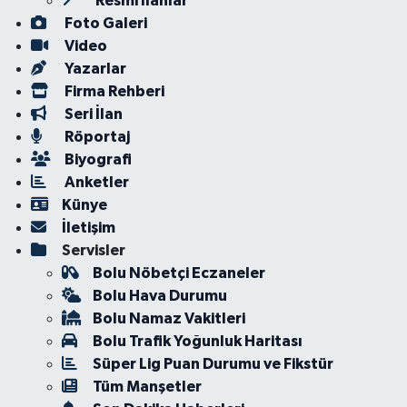
Resmi İlanlar
Foto Galeri
Video
Yazarlar
Firma Rehberi
Seri İlan
Röportaj
Biyografi
Anketler
Künye
İletişim
Servisler
Bolu Nöbetçi Eczaneler
Bolu Hava Durumu
Bolu Namaz Vakitleri
Bolu Trafik Yoğunluk Haritası
Süper Lig Puan Durumu ve Fikstür
Tüm Manşetler