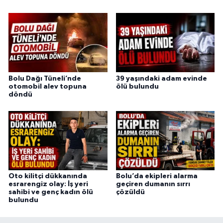
Bolu Dağı Tüneli’nde
39 yaşındaki adam evinde
otomobil alev topuna
ölü bulundu
döndü
Oto kilitçi dükkanında
Bolu’da ekipleri alarma
esrarengiz olay: İş yeri
geçiren dumanın sırrı
sahibi ve genç kadın ölü
çözüldü
bulundu