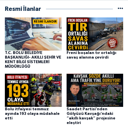
Resmi İlanlar
RESMİ İLANDIR
T.C. BOLU BELEDİYE
Freni boşalan tır ortalığı
BAŞKANLIĞI- AKILLI ŞEHİR VE
savaş alanına çevirdi
KENT BİLGİ SİSTEMLERİ
MÜDÜRLÜĞÜ
Bolu itfaiyesi temmuz
Saadet Partisi’nden
ayında 193 olaya müdahale
Gölyüzü Kavşağı’ndaki
etti
“akıllı kavşak” projesine
eleştiri