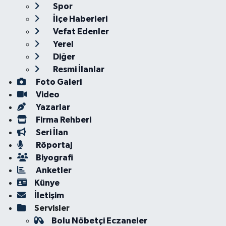
Spor
İlçe Haberleri
Vefat Edenler
Yerel
Diğer
Resmi İlanlar
Foto Galeri
Video
Yazarlar
Firma Rehberi
Seri İlan
Röportaj
Biyografi
Anketler
Künye
İletişim
Servisler
Bolu Nöbetçi Eczaneler