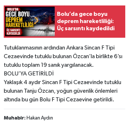
Bolu’da gece boyu
deprem hareketliliği:
Üç sarsıntı kaydedildi
Tutuklanmasının ardından Ankara Sincan F Tipi
Cezaevinde tutuklu bulunan Özcan’la birlikte 6’sı
tutuklu toplam 19 sanık yargılanacak.
BOLU’YA GETİRİLDİ
Yaklaşık 4 aydır Sincan F Tipi Cezaevinde tutuklu
bulunan Tanju Özcan, yoğun güvenlik önlemleri
altında bu gün Bolu F Tipi Cezaevine getirildi.
Muhabir:
Hakan Aydın