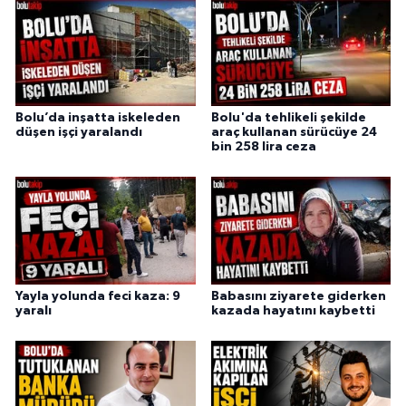
Bolu’da inşatta iskeleden
Bolu'da tehlikeli şekilde
düşen işçi yaralandı
araç kullanan sürücüye 24
bin 258 lira ceza
Yayla yolunda feci kaza: 9
Babasını ziyarete giderken
yaralı
kazada hayatını kaybetti