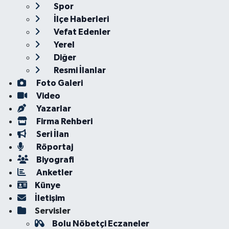
Spor
İlçe Haberleri
Vefat Edenler
Yerel
Diğer
Resmi İlanlar
Foto Galeri
Video
Yazarlar
Firma Rehberi
Seri İlan
Röportaj
Biyografi
Anketler
Künye
İletişim
Servisler
Bolu Nöbetçi Eczaneler