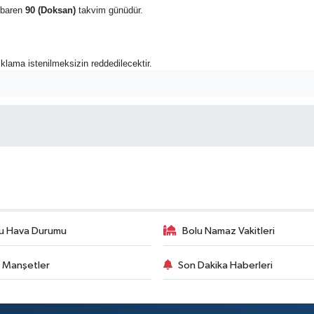
tibaren
90 (Doksan)
takvim günüdür.
açıklama istenilmeksizin reddedilecektir.
u Hava Durumu
Bolu Namaz Vakitleri
 Manşetler
Son Dakika Haberleri