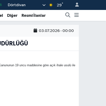
°
Dörtdivan
8
29
2
el
Diğer
Resmi İlanlar
8
3
03.07.2026 - 00:00
4
MÜDÜRLÜĞÜ
18
Kanununun 19 uncu maddesine göre açık ihale usulü ile