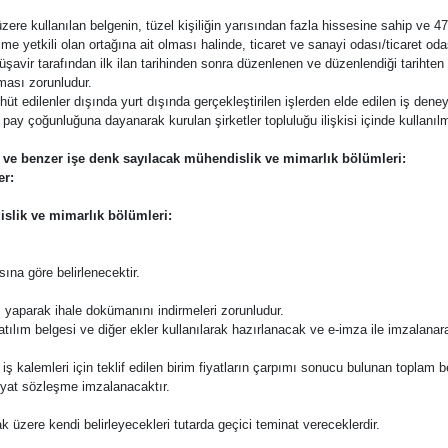
ere kullanılan belgenin, tüzel kişiliğin yarısından fazla hissesine sahip ve 47
 yetkili olan ortağına ait olması halinde, ticaret ve sanayi odası/ticaret oda
ir tarafından ilk ilan tarihinden sonra düzenlenen ve düzenlendiği tarihten ge
ması zorunludur.
 edilenler dışında yurt dışında gerçekleştirilen işlerden elde edilen iş deneyi
ay çoğunluğuna dayanarak kurulan şirketler topluluğu ilişkisi içinde kullanılmas
er ve benzer işe denk sayılacak mühendislik ve mimarlık bölümleri:
er:
islik ve mimarlık bölümleri:
ına göre belirlenecektir.
 yaparak ihale dokümanını indirmeleri zorunludur.
katılım belgesi ve diğer ekler kullanılarak hazırlanacak ve e-imza ile imzalana
 bu iş kalemleri için teklif edilen birim fiyatların çarpımı sonucu bulunan toplam 
fiyat sözleşme imzalanacaktır.
k üzere kendi belirleyecekleri tutarda geçici teminat vereceklerdir.