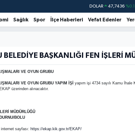
DOLAR
47,7436
%0.1
EURO
55,2510
%0.3
omi
Sağlık
Spor
İlçe Haberleri
Vefat Edenler
Yer
STERLİN
64,4811
%0.3
GRAM ALTIN
6660.55
%0.0
BİST100
13.779
%-1
BELEDİYE BAŞKANLIĞI FEN İŞLERİ 
BITCOIN
64.944,08
%-0.
LIŞMALARI VE OYUN GRUBU
IŞMALARI VE OYUN GRUBU YAPIM İŞİ
yapım işi 4734 sayılı Kamu İhale 
a EKAP üzerinden alınacaktır.
ŞLERİ MÜDÜRLÜĞÜ
MUDURNU/BOLU
 internet sayfası:
https://ekap.kik.gov.tr/EKAP/