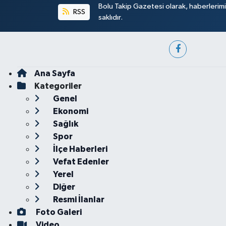
Bolu Takip Gazetesi olarak, haberlerim
RSS
saklıdır.
Ana Sayfa
Kategoriler
Genel
Ekonomi
Sağlık
Spor
İlçe Haberleri
Vefat Edenler
Yerel
Diğer
Resmi İlanlar
Foto Galeri
Video