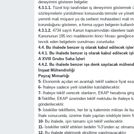
deneyimini gösteren belgeler.
4.3.1.1.
Tüzel kişi tarafından iş deneyimini göstermek üz
sözleşmelerin yürütülmesi konusunda temsile ve yönetime
yeminli mali müşavir ya da serbest muhasebeci mali müşav
korunduğunu gösteren, e-forma uygun belgenin kullanıl
4.3.1.2.
4734 sayılı Kanun kapsamındaki idarelere taahhüt
Kanununun 195 inci maddesinin ikinci fıkrası gereğince p
tevsik eden belgelerin sunulması zorunludur.
4.4. Bu ihalede benzer iş olarak kabul edilecek işl
4.4.1. Bu ihalede benzer iş olarak kabul edilecek işl
A XVIII Grubu Saha İşleri
4.4.2. Bu ihalede benzer işe denk sayılacak mühend
İnşaat Mühendisliği
Peyzaj Mimarlığı
5-
Ekonomik açıdan en avantajlı teklif sadece fiyat esas
6-
İhaleye sadece yerli istekliler katılabilecektir.
7-
İhaleye teklif verecek olanların, EKAP hesabına giriş
8-
Teklifler, EKAP üzerinden teklif mektubu ile ihaleye 
gönderilecektir.
9-
İstekliler tekliflerini, her bir iş kaleminin miktarı ile
İhale sonucunda, üzerine ihale yapılan istekliyle birim 
10-
Bu ihalede, işin tamamı için teklif verilecektir.
11-
İstekliler teklif ettikleri bedelin %3’ünden az olmama
12-
Bu ihalede elektronik eksiltme yapılmayacaktır.