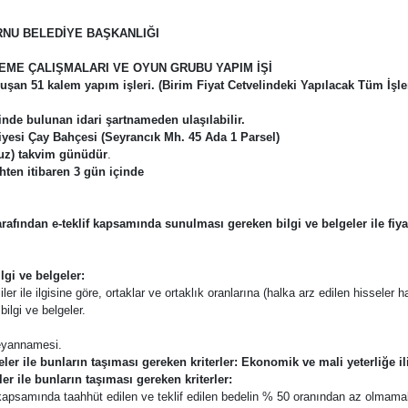
NU BELEDİYE BAŞKANLIĞI
EME ÇALIŞMALARI VE OYUN GRUBU YAPIM İŞİ
luşan 51 kalem yapım işleri. (Birim Fiyat Cetvelindeki Yapılacak Tüm İşler
inde bulunan idari şartnameden ulaşılabilir.
yesi Çay Bahçesi (Seyrancık Mh. 45 Ada 1 Parsel)
uz) takvim günüdür
.
ten itibaren 3 gün içinde
er tarafından e-teklif kapsamında sunulması gereken bilgi ve belgeler ile fiy
lgi ve belgeler:
ler ile ilgisine göre, ortaklar ve ortaklık oranlarına (halka arz edilen hisseler ha
ilgi ve belgeler.
 beyannamesi.
ler ile bunların taşıması gereken kriterler:
Ekonomik ve mali yeterliğe iliş
ler ile bunların taşıması gereken kriterler:
apsamında taahhüt edilen ve teklif edilen bedelin % 50 oranından az olmamak 