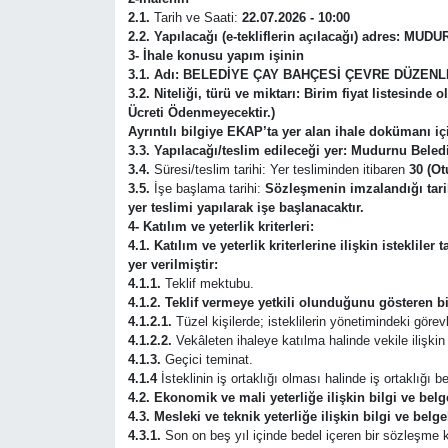
2.1.
Tarih ve Saati:
22.07.2026 - 10:00
2.2. Yapılacağı (e-tekliflerin açılacağı) adres:
MUDUR
3- İhale konusu yapım işinin
3.1. Adı:
BELEDİYE ÇAY BAHÇESİ ÇEVRE DÜZENL
3.2. Niteliği, türü ve miktarı:
Birim fiyat listesinde o
Ücreti Ödenmeyecektir.)
Ayrıntılı bilgiye EKAP’ta yer alan ihale dokümanı iç
3.3. Yapılacağı/teslim edileceği yer:
Mudurnu Beledi
3.4.
Süresi/teslim tarihi: Yer tesliminden itibaren
30 (Ot
3.5.
İşe başlama tarihi:
Sözleşmenin imzalandığı tarih
yer teslimi yapılarak işe başlanacaktır.
4- Katılım ve yeterlik kriterleri:
4.1. Katılım ve yeterlik kriterlerine ilişkin isteklil
yer verilmiştir:
4.1.1.
Teklif mektubu.
4.1.2. Teklif vermeye yetkili olunduğunu gösteren bi
4.1.2.1.
Tüzel kişilerde; isteklilerin yönetimindeki görevli
4.1.2.2.
Vekâleten ihaleye katılma halinde vekile ilişkin b
4.1.3.
Geçici teminat.
4.1.4
İsteklinin iş ortaklığı olması halinde iş ortaklığı
4.2. Ekonomik ve mali yeterliğe ilişkin bilgi ve belge
4.3. Mesleki ve teknik yeterliğe ilişkin bilgi ve belge
4.3.1.
Son on beş yıl içinde bedel içeren bir sözleşme k