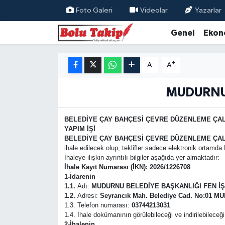
Foto Galeri
Videolar
Yazarlar
Genel
Ekon
-
+
A
A
MUDURNU 
BELEDİYE ÇAY BAHÇESİ ÇEVRE DÜZENLEME ÇA
YAPIM İŞİ
BELEDİYE ÇAY BAHÇESİ ÇEVRE DÜZENLEME ÇAL
ihale edilecek olup, teklifler sadece elektronik ortamd
İhaleye ilişkin ayrıntılı bilgiler aşağıda yer almaktadır:
İhale Kayıt Numarası (İKN):
2026/1226708
1-İdarenin
1.1.
Adı:
MUDURNU BELEDİYE BAŞKANLIĞI FEN İ
1.2.
Adresi:
Seyrancık Mah. Belediye Cad. No:01 
1.3. Telefon numarası:
03744213031
1.4. İhale dokümanının görülebileceği ve indirilebileceği
2-İhalenin