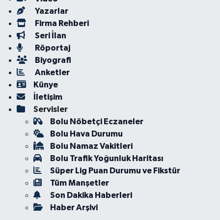
Yazarlar
Firma Rehberi
Seri İlan
Röportaj
Biyografi
Anketler
Künye
İletişim
Servisler
Bolu Nöbetçi Eczaneler
Bolu Hava Durumu
Bolu Namaz Vakitleri
Bolu Trafik Yoğunluk Haritası
Süper Lig Puan Durumu ve Fikstür
Tüm Manşetler
Son Dakika Haberleri
Haber Arşivi