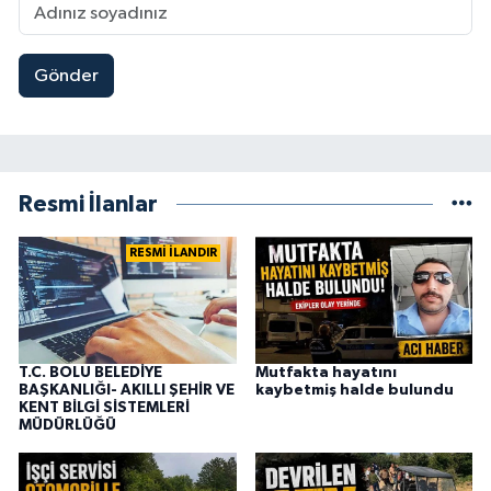
Gönder
Resmi İlanlar
RESMİ İLANDIR
T.C. BOLU BELEDİYE
Mutfakta hayatını
BAŞKANLIĞI- AKILLI ŞEHİR VE
kaybetmiş halde bulundu
KENT BİLGİ SİSTEMLERİ
MÜDÜRLÜĞÜ