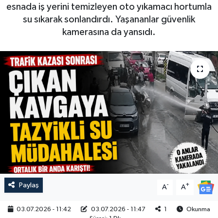
esnada iş yerini temizleyen oto yıkamacı hortumla
su sıkarak sonlandırdı. Yaşananlar güvenlik
kamerasına da yansıdı.
Paylaş
-
+
A
A
03.07.2026 - 11:42
03.07.2026 - 11:47
1
Okunma