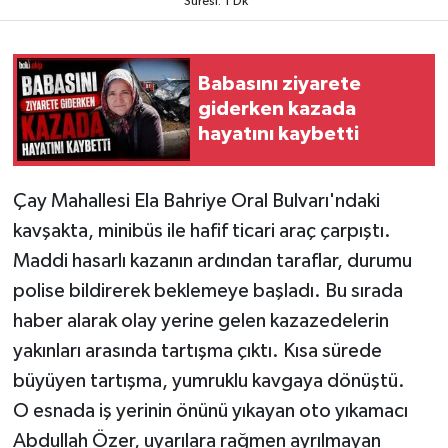
Süresi: 1 Dk
Babasını ziyarete
giderken kazada
hayatını kaybetti
Çay Mahallesi Ela Bahriye Oral Bulvarı'ndaki
kavşakta, minibüs ile hafif ticari araç çarpıştı.
Maddi hasarlı kazanın ardından taraflar, durumu
polise bildirerek beklemeye başladı. Bu sırada
haber alarak olay yerine gelen kazazedelerin
yakınları arasında tartışma çıktı. Kısa sürede
büyüyen tartışma, yumruklu kavgaya dönüştü.
O esnada iş yerinin önünü yıkayan oto yıkamacı
Abdullah Özer, uyarılara rağmen ayrılmayan