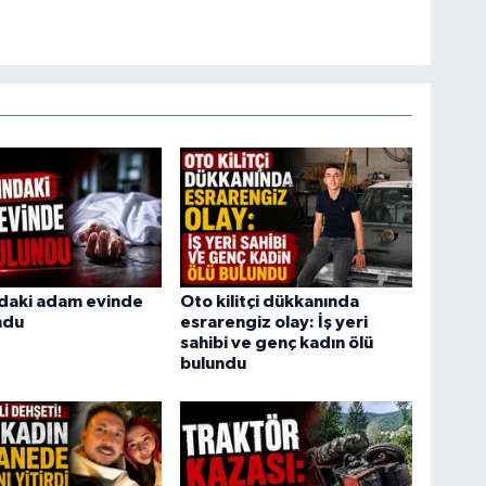
ndaki adam evinde
Oto kilitçi dükkanında
ndu
esrarengiz olay: İş yeri
sahibi ve genç kadın ölü
bulundu