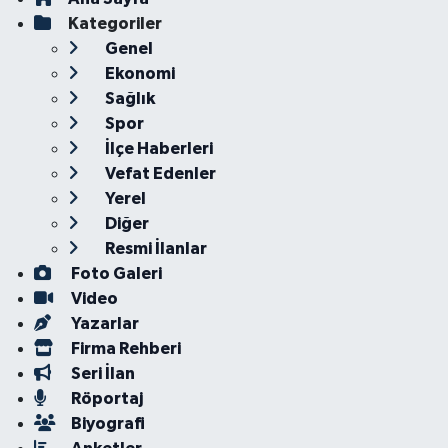
Kategoriler
Genel
Ekonomi
Sağlık
Spor
İlçe Haberleri
Vefat Edenler
Yerel
Diğer
Resmi İlanlar
Foto Galeri
Video
Yazarlar
Firma Rehberi
Seri İlan
Röportaj
Biyografi