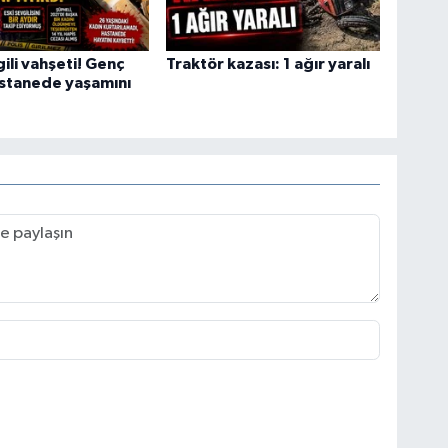
gili vahşeti! Genç
Traktör kazası: 1 ağır yaralı
astanede yaşamını