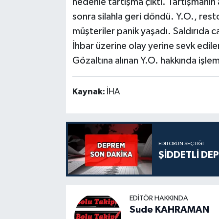
nedenle tartışma çıktı. Tartışmanın
sonra silahla geri döndü. Y.O., res
müşteriler panik yaşadı. Saldırıda 
İhbar üzerine olay yerine sevk edilen
Gözaltına alınan Y.O. hakkında işlem 
Kaynak:
İHA
EDITÖRÜN SEÇTIĞI
ŞİDDETLİ DE
EDITÖR HAKKINDA
Sude KAHRAMAN