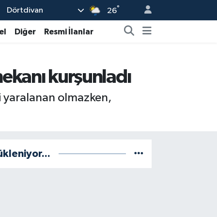
°
Dörtdivan
26
el
Diğer
Resmi İlanlar
 mekanı kurşunladı
ri yaralanan olmazken,
ükleniyor...