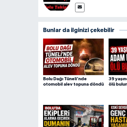
Bunlar da ilginizi çekebilir
Bolu Dağı Tüneli’nde
39 yaşı
otomobil alev topuna döndü
ölü bulu