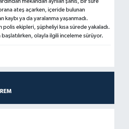
 ardından mekandan ayrılan şahıs, bir süre
torana ateş açarken, içeride bulunan
can kaybı ya da yaralanma yaşanmadı.
 polis ekipleri, şüpheliyi kısa sürede yakaladı.
başlatılırken, olayla ilgili inceleme sürüyor.
PREM