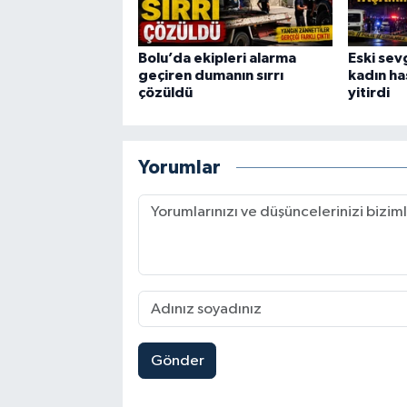
Bolu’da ekipleri alarma
Eski sev
geçiren dumanın sırrı
kadın h
çözüldü
yitirdi
Yorumlar
Gönder