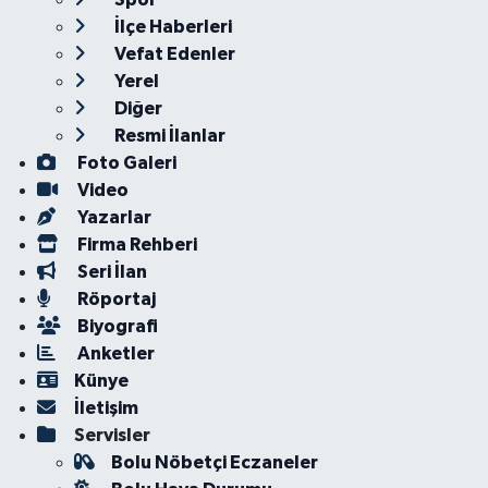
İlçe Haberleri
Vefat Edenler
Yerel
Diğer
Resmi İlanlar
Foto Galeri
Video
Yazarlar
Firma Rehberi
Seri İlan
Röportaj
Biyografi
Anketler
Künye
İletişim
Servisler
Bolu Nöbetçi Eczaneler