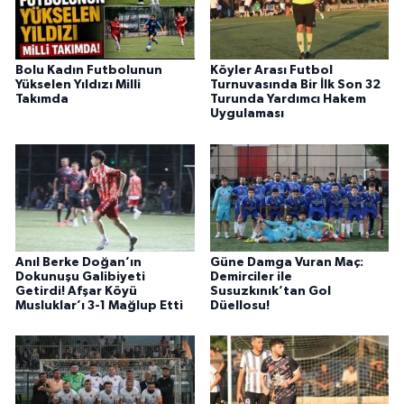
Bolu Kadın Futbolunun
Köyler Arası Futbol
Yükselen Yıldızı Milli
Turnuvasında Bir İlk Son 32
Takımda
Turunda Yardımcı Hakem
Uygulaması
Anıl Berke Doğan’ın
Güne Damga Vuran Maç:
Dokunuşu Galibiyeti
Demirciler ile
Getirdi! Afşar Köyü
Susuzkınık’tan Gol
Musluklar’ı 3-1 Mağlup Etti
Düellosu!