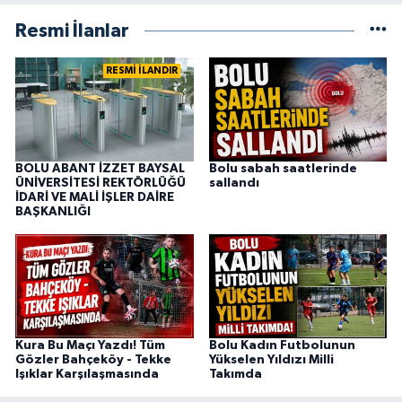
Resmi İlanlar
RESMİ İLANDIR
BOLU ABANT İZZET BAYSAL
Bolu sabah saatlerinde
ÜNİVERSİTESİ REKTÖRLÜĞÜ
sallandı
İDARİ VE MALİ İŞLER DAİRE
BAŞKANLIĞI
Kura Bu Maçı Yazdı! Tüm
Bolu Kadın Futbolunun
Gözler Bahçeköy - Tekke
Yükselen Yıldızı Milli
Işıklar Karşılaşmasında
Takımda