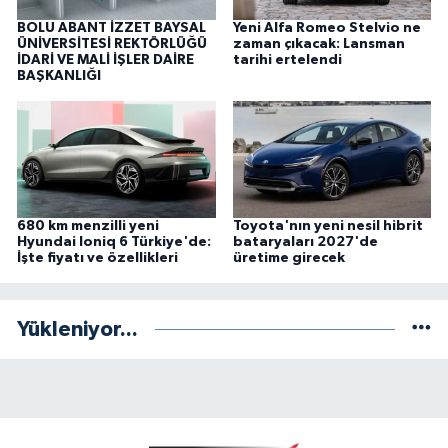
BOLU ABANT İZZET BAYSAL
Yeni Alfa Romeo Stelvio ne
ÜNİVERSİTESİ REKTÖRLÜĞÜ
zaman çıkacak: Lansman
İDARİ VE MALİ İŞLER DAİRE
tarihi ertelendi
BAŞKANLIĞI
680 km menzilli yeni
Toyota'nın yeni nesil hibrit
Hyundai Ioniq 6 Türkiye'de:
bataryaları 2027'de
İşte fiyatı ve özellikleri
üretime girecek
Yükleniyor...