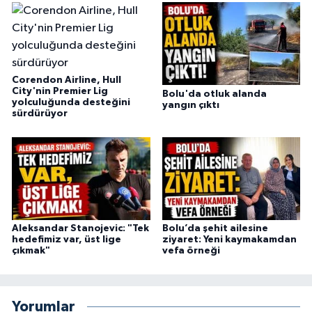
Corendon Airline, Hull
City'nin Premier Lig
Bolu'da otluk alanda
yolculuğunda desteğini
yangın çıktı
sürdürüyor
Aleksandar Stanojevic: "Tek
Bolu’da şehit ailesine
hedefimiz var, üst lige
ziyaret: Yeni kaymakamdan
çıkmak"
vefa örneği
Yorumlar