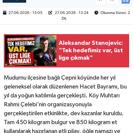
27.06.2026 - 13:05
27.06.2026 - 13:24
Okunma Süresi: 2
Dk
Aleksandar Stanojevic:
"Tek hedefimiz var, üst
lige çıkmak"
Mudurnu ilçesine bağlı Çepni köyünde her yıl
geleneksel olarak düzenlenen Hacet Bayramı, bu
yıl da yoğun katılımla gerçekleşti. Köy Muhtarı
Rahmi Çelebi'nin organizasyonuyla
gerçekleştirilen etkinlikte, dev kazanlar kuruldu.
Tam 450 kilogram bulgur ve 850 kilogram et
kullanılarak hazırlanan etli pilav, öğle namazı ve