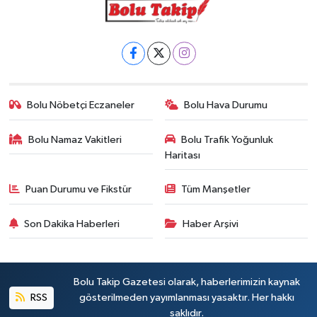
Bolu Nöbetçi Eczaneler
Bolu Hava Durumu
Bolu Namaz Vakitleri
Bolu Trafik Yoğunluk
Haritası
Puan Durumu ve Fikstür
Tüm Manşetler
Son Dakika Haberleri
Haber Arşivi
Bolu Takip Gazetesi olarak, haberlerimizin kaynak
RSS
gösterilmeden yayımlanması yasaktır. Her hakkı
saklıdır.