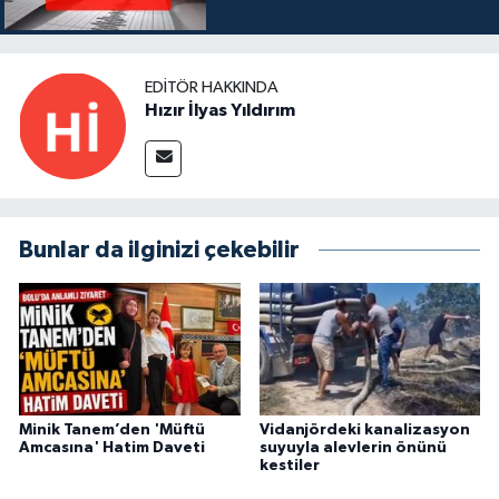
EDITÖR HAKKINDA
Hızır İlyas Yıldırım
Bunlar da ilginizi çekebilir
Minik Tanem’den 'Müftü
Vidanjördeki kanalizasyon
Amcasına' Hatim Daveti
suyuyla alevlerin önünü
kestiler