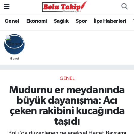
Genel
Ekonomi
Sağlık
Spor
İlçe Haberleri
Genel
GENEL
Mudurnu er meydanında
büyük dayanışma: Acı
çeken rakibini kucağında
taşıdı
Bolu’da düzenlenen geleneksel Hacet Bayramı