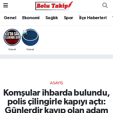
Genel
Ekonomi
Sağlık
Spor
İlçe Haberleri
Genel
Genel
ASAYIŞ
Komşular ihbarda bulundu,
polis çilingirle kapıyı açtı:
Günlerdir kayıp olan adam