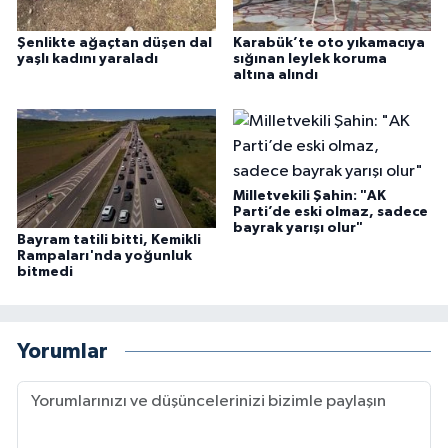
Şenlikte ağaçtan düşen dal
Karabük’te oto yıkamacıya
yaşlı kadını yaraladı
sığınan leylek koruma
altına alındı
Milletvekili Şahin: "AK
Parti’de eski olmaz, sadece
bayrak yarışı olur"
Bayram tatili bitti, Kemikli
Rampaları'nda yoğunluk
bitmedi
Yorumlar