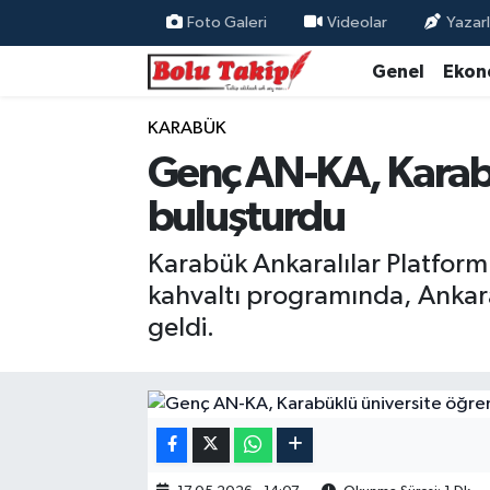
Foto Galeri
Videolar
Yazarl
Genel
Ekon
KARABÜK
Genç AN-KA, Karabü
buluşturdu
Karabük Ankaralılar Platfor
kahvaltı programında, Ankara
geldi.