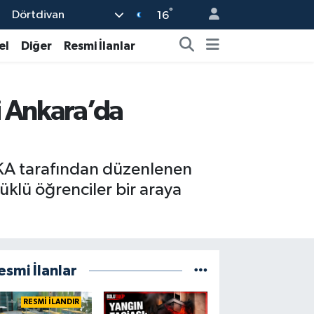
°
Dörtdivan
16
el
Diğer
Resmi İlanlar
i Ankara’da
-KA tarafından düzenlenen
klü öğrenciler bir araya
esmi İlanlar
RESMİ İLANDIR