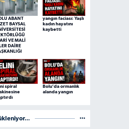
OLU ABANT
yangın faciası: Yaşlı
ZZET BAYSAL
kadın hayatını
NİVERSİTESİ
kaybetti
EKTÖRLÜĞÜ
ARİ VE MALİ
LER DAİRE
AŞKANLIĞI
ini spiral
Bolu’da ormanlık
akinesine
alanda yangın
ptırdı
ükleniyor...