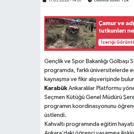
17.05.2026 - 14:07
Okunma Süresi: 1 Dk
Çamur ve adr
tutkunları n
İçeriği Görünt
Gençlik ve Spor Bakanlığı Gölbaşı So
programda, farklı üniversitelerde 
kaynaşma ve fikir alışverişinde bulu
Karabük
Ankaralılar Platformu yön
Seçmen Kütüğü Genel Müdürü Şeref 
programın koordinasyonunu öğrenci 
üstlendi.
Kahvaltı programında eğitim hayatı, 
Ankara’daki öğrenci yaşamına ilişk