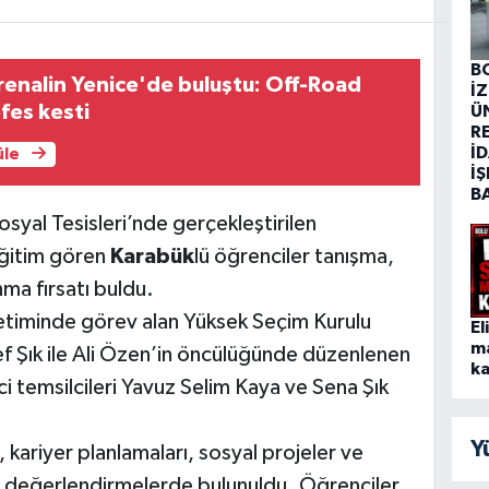
B
enalin Yenice'de buluştu: Off-Road
İ
efes kesti
Ü
R
İD
üle
İŞ
B
syal Tesisleri’nde gerçekleştirilen
eğitim gören
Karabük
lü öğrenciler tanışma,
nma fırsatı buldu.
etiminde görev alan Yüksek Seçim Kurulu
El
m
Şık ile Ali Özen’in öncülüğünde düzenlenen
ka
temsilcileri Yavuz Selim Kaya ve Sena Şık
Y
kariyer planlamaları, sosyal projeler ve
in değerlendirmelerde bulunuldu. Öğrenciler,