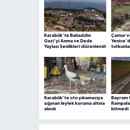
Karabük'te Bahaddin
Çamur v
Gazi'yi Anma ve Dede
Yenice'd
Yaylası Şenlikleri düzenlendi
tutkunla
Karabük’te oto yıkamacıya
Bayram ta
sığınan leylek koruma altına
Rampala
alındı
bitmedi