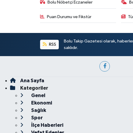
Bolu Nöbetçi Eczaneler
B
Puan Durumu ve Fikstür
Tü
Bolu Takip Gazetesi olarak, haberle
RSS
saklıdır.
Ana Sayfa
Kategoriler
Genel
Ekonomi
Sağlık
Spor
İlçe Haberleri
Vefat Edenler