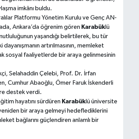
aylaşma imkânı buldu.
alılar Platformu Yönetim Kurulu ve Genç AN-
amada, Ankara’da öğrenim gören
Karabük
lü
utluluğunun yaşandığı belirtilerek, bu tür
i dayanışmanın artırılmasının, memleket
ak sosyal faaliyetlerde bir araya gelinmesinin
i, Selahaddin Çelebi, Prof. Dr. İrfan
ren, Cumhur Abaoğlu, Ömer Faruk İskenderli
ere destek verdi.
eğitim hayatını sürdüren
Karabük
lü üniversite
yeniden bir araya gelmeyi hedeflediklerini
leket bağlarını güçlendiren anlamlı bir