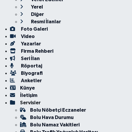
Yerel
Diğer
Resmi İlanlar
Foto Galeri
Video
Yazarlar
Firma Rehberi
Seri İlan
Röportaj
Biyografi
Anketler
Künye
İletişim
Servisler
Bolu Nöbetçi Eczaneler
Bolu Hava Durumu
Bolu Namaz Vakitleri