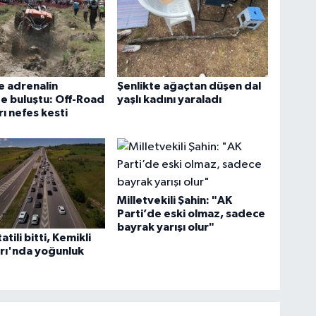
e adrenalin
Şenlikte ağaçtan düşen dal
e buluştu: Off-Road
yaşlı kadını yaraladı
rı nefes kesti
Milletvekili Şahin: "AK
Parti’de eski olmaz, sadece
bayrak yarışı olur"
tili bitti, Kemikli
rı'nda yoğunluk