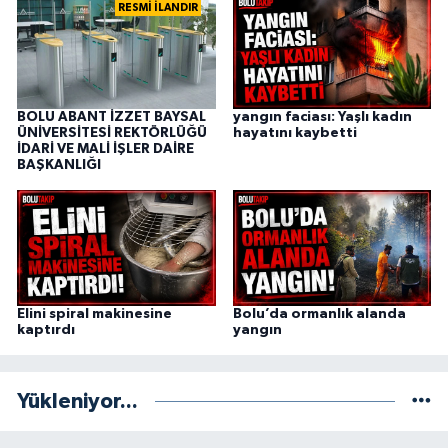
RESMİ İLANDIR
BOLU ABANT İZZET BAYSAL
yangın faciası: Yaşlı kadın
ÜNİVERSİTESİ REKTÖRLÜĞÜ
hayatını kaybetti
İDARİ VE MALİ İŞLER DAİRE
BAŞKANLIĞI
Elini spiral makinesine
Bolu’da ormanlık alanda
kaptırdı
yangın
Yükleniyor...