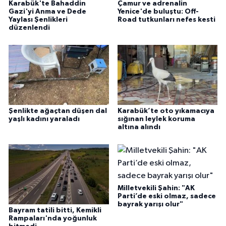
Karabük'te Bahaddin
Çamur ve adrenalin
Gazi'yi Anma ve Dede
Yenice'de buluştu: Off-
Yaylası Şenlikleri
Road tutkunları nefes kesti
düzenlendi
Şenlikte ağaçtan düşen dal
Karabük’te oto yıkamacıya
yaşlı kadını yaraladı
sığınan leylek koruma
altına alındı
Milletvekili Şahin: "AK
Parti’de eski olmaz, sadece
bayrak yarışı olur"
Bayram tatili bitti, Kemikli
Rampaları'nda yoğunluk