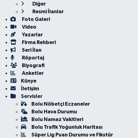
Diğer
Resmi İlanlar
Foto Galeri
Video
Yazarlar
Firma Rehberi
Seri İlan
Röportaj
Biyografi
Anketler
Künye
İletişim
Servisler
Bolu Nöbetçi Eczaneler
Bolu Hava Durumu
Bolu Namaz Vakitleri
Bolu Trafik Yoğunluk Haritası
Süper Lig Puan Durumu ve Fikstür