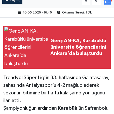
A
A
10.05.2026 - 16:46
Okunma Süresi: 1 Dk
Genç AN-KA, Karabüklü
üniversite öğrencilerini
Ankara’da buluşturdu
Trendyol Süper Lig’in 33. haftasında Galatasaray,
sahasında Antalyaspor’u 4-2 mağlup ederek
sezonun bitimine bir hafta kala şampiyonluğunu
ilan etti.
Şampiyonluğun ardından
Karabük
’ün Safranbolu