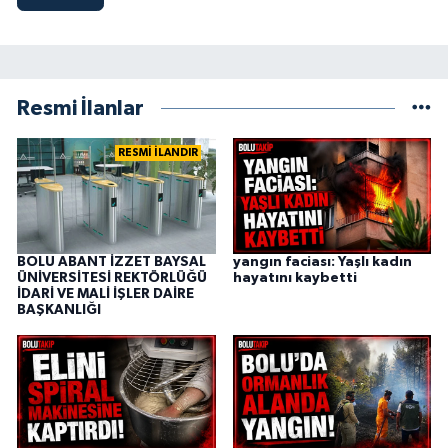
Resmi İlanlar
RESMİ İLANDIR
BOLU ABANT İZZET BAYSAL
yangın faciası: Yaşlı kadın
ÜNİVERSİTESİ REKTÖRLÜĞÜ
hayatını kaybetti
İDARİ VE MALİ İŞLER DAİRE
BAŞKANLIĞI