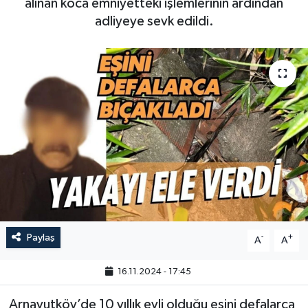
alınan koca emniyetteki işlemlerinin ardından
adliyeye sevk edildi.
Paylaş
-
+
A
A
16.11.2024 - 17:45
Arnavutköy’de 10 yıllık evli olduğu eşini defalarca