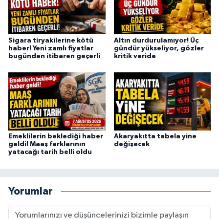
Sigara tiryakilerine kötü
Altın durdurulamıyor! Üç
haber! Yeni zamlı fiyatlar
gündür yükseliyor, gözler
bugünden itibaren geçerli
kritik veride
Emeklilerin beklediği haber
Akaryakıtta tabela yine
geldi! Maaş farklarının
değişecek
yatacağı tarih belli oldu
Yorumlar