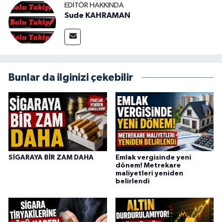
EDITÖR HAKKINDA
Sude KAHRAMAN
Bunlar da ilginizi çekebilir
SİGARAYA BİR ZAM DAHA
Emlak vergisinde yeni
dönem! Metrekare
maliyetleri yeniden
belirlendi