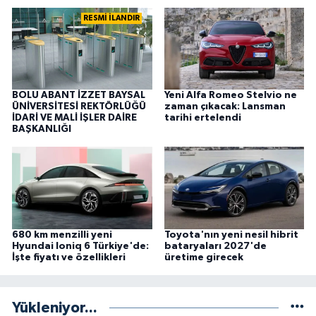
RESMİ İLANDIR
BOLU ABANT İZZET BAYSAL
Yeni Alfa Romeo Stelvio ne
ÜNİVERSİTESİ REKTÖRLÜĞÜ
zaman çıkacak: Lansman
İDARİ VE MALİ İŞLER DAİRE
tarihi ertelendi
BAŞKANLIĞI
680 km menzilli yeni
Toyota'nın yeni nesil hibrit
Hyundai Ioniq 6 Türkiye'de:
bataryaları 2027'de
İşte fiyatı ve özellikleri
üretime girecek
Yükleniyor...