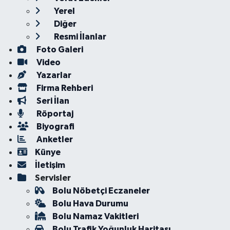
Yerel
Diğer
Resmi İlanlar
Foto Galeri
Video
Yazarlar
Firma Rehberi
Seri İlan
Röportaj
Biyografi
Anketler
Künye
İletişim
Servisler
Bolu Nöbetçi Eczaneler
Bolu Hava Durumu
Bolu Namaz Vakitleri
Bolu Trafik Yoğunluk Haritası