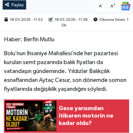
Paylaş
-
+
A
A
18.05.2026 - 11:52
18.05.2026 - 11:58
Okunma Süresi: 1
Dk
Haber: Berfin Mutlu
Bolu’nun İhsaniye Mahallesi’nde her pazartesi
kurulan semt pazarında balık fiyatları da
vatandaşın gündeminde. Yıldızlar Balıkçılık
esnaflarından Aytaç Cesur, son dönemde somon
fiyatlarında değişiklik yaşandığını söyledi.
Gece yarısından
itibaren motorin ne
kadar oldu?