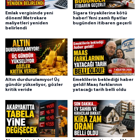
Emlak vergisinde yeni
Sigara tiryakilerine kötü
dönem! Metrekare
haber! Yeni zamlı fiyatlar
maliyetleri yeniden
bugünden itibaren geçerli
belirlendi
Altın durdurulamıyor! Üç
Emeklilerin beklediği haber
gündür yükseliyor, gözler
geldi! Maaş farklarının
kritik veride
yatacağı tarih belli oldu