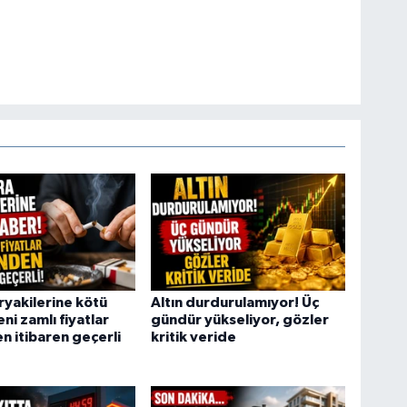
iryakilerine kötü
Altın durdurulamıyor! Üç
ni zamlı fiyatlar
gündür yükseliyor, gözler
 itibaren geçerli
kritik veride