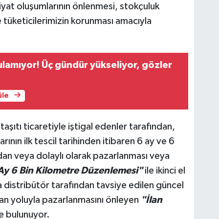
 fiyat oluşumlarının önlenmesi, stokçuluk
e tüketicilerimizin korunması amacıyla
ulamıyor! Üç gündür yükseliyor, gözler
üle
aşıtı ticaretiyle iştigal edenler tarafından,
rının ilk tescil tarihinden itibaren 6 ay ve 6
an veya dolaylı olarak pazarlanması veya
Ay 6 Bin Kilometre Düzenlemesi"
ile ikinci el
ya distribütör tarafından tavsiye edilen güncel
 ilan yoluyla pazarlanmasını önleyen
"İlan
e bulunuyor.