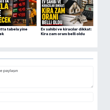
tta tabela yine
Ev sahibi ve kiracılar dikkat:
ek
Kira zam oranı belli oldu