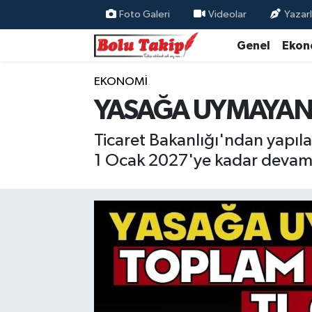
Foto Galeri
Videolar
Yazarl
Genel
Ekon
EKONOMİ
YASAĞA UYMAYANL
Ticaret Bakanlığı'ndan yapıla
1 Ocak 2027'ye kadar devam