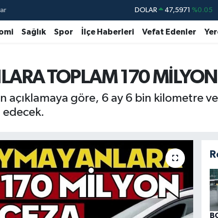
ar
DOLAR
47,5971
%0.05
EURO
55,1336
%0.18
omi
Sağlık
Spor
İlçe Haberleri
Vefat Edenler
Yer
STERLİN
64,2534
%0.22
GRAM ALTIN
6518.23
%0.39
ARA TOPLAM 170 MİLYON 
BİST100
13.703
%0
n açıklamaya göre, 6 ay 6 bin kilometre ve
BITCOIN
64.475,47
%0.66
 edecek.
R
B