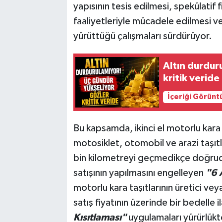
yapısının tesis edilmesi, spekülatif
faaliyetleriyle mücadele edilmesi v
yürüttüğü çalışmaları sürdürüyor.
Altın durdur
kritik veride
İçeriği Görünt
Bu kapsamda, ikinci el motorlu kara t
motosiklet, otomobil ve arazi taşıtla
bin kilometreyi geçmedikçe doğrud
satışının yapılmasını engelleyen
"6 
motorlu kara taşıtlarının üretici ve
satış fiyatının üzerinde bir bedelle
Kısıtlaması"
uygulamaları yürürlükt