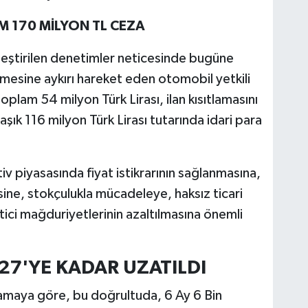
 170 MİLYON TL CEZA
leştirilen denetimler neticesinde bugüne
mesine aykırı hareket eden otomobil yetkili
toplam 54 milyon Türk Lirası, ilan kısıtlamasını
laşık 116 milyon Türk Lirası tutarında idari para
 piyasasında fiyat istikrarının sağlanmasına,
esine, stokçulukla mücadeleye, haksız ticari
ici mağduriyetlerinin azaltılmasına önemli
7'YE KADAR UZATILDI
lamaya göre, bu doğrultuda, 6 Ay 6 Bin