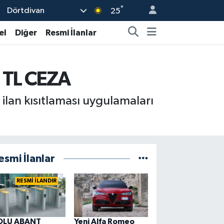
°
Dörtdivan
25
el
Diğer
Resmi İlanlar
TL CEZA
 ilan kısıtlaması uygulamaları
esmi İlanlar
RESMİ İLANDIR
OLU ABANT
Yeni Alfa Romeo