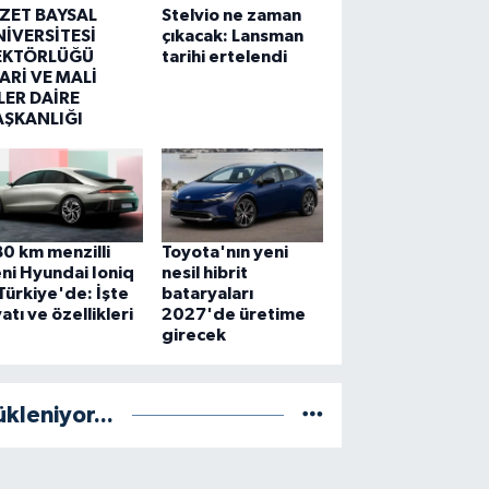
ZZET BAYSAL
Stelvio ne zaman
NİVERSİTESİ
çıkacak: Lansman
EKTÖRLÜĞÜ
tarihi ertelendi
ARİ VE MALİ
LER DAİRE
AŞKANLIĞI
0 km menzilli
Toyota'nın yeni
ni Hyundai Ioniq
nesil hibrit
Türkiye'de: İşte
bataryaları
yatı ve özellikleri
2027'de üretime
girecek
ükleniyor...