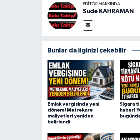
EDITÖR HAKKINDA
Sude KAHRAMAN
Bunlar da ilginizi çekebilir
Emlak vergisinde yeni
Sigara t
dönem! Metrekare
haber! Ye
maliyetleri yeniden
bugünden
belirlendi