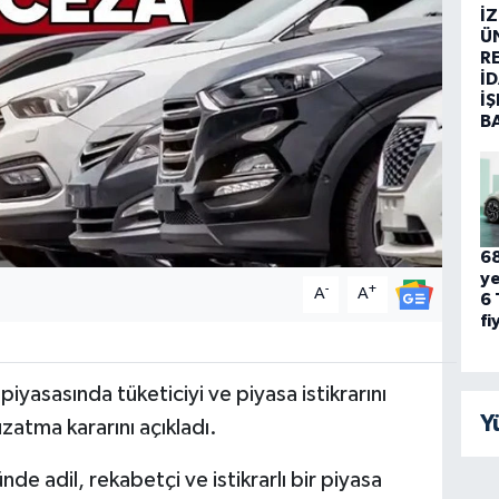
İ
Ü
R
İD
İŞ
B
68
ye
-
+
A
A
6 
fi
piyasasında tüketiciyi ve piyasa istikrarını
Y
zatma kararını açıkladı.
de adil, rekabetçi ve istikrarlı bir piyasa