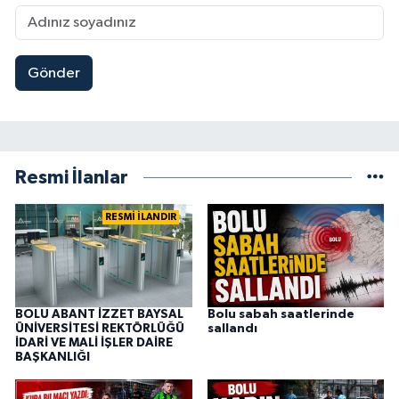
Gönder
Resmi İlanlar
RESMİ İLANDIR
BOLU ABANT İZZET BAYSAL
Bolu sabah saatlerinde
ÜNİVERSİTESİ REKTÖRLÜĞÜ
sallandı
İDARİ VE MALİ İŞLER DAİRE
BAŞKANLIĞI