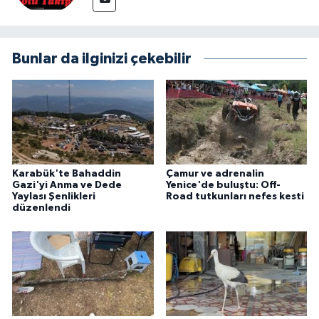
Bunlar da ilginizi çekebilir
Karabük'te Bahaddin
Çamur ve adrenalin
Gazi'yi Anma ve Dede
Yenice'de buluştu: Off-
Yaylası Şenlikleri
Road tutkunları nefes kesti
düzenlendi