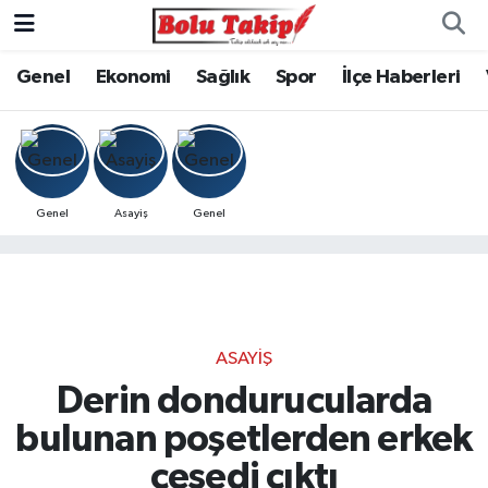
Genel
Ekonomi
Sağlık
Spor
İlçe Haberleri
Genel
Asayiş
Genel
ASAYIŞ
Derin dondurucularda
bulunan poşetlerden erkek
cesedi çıktı