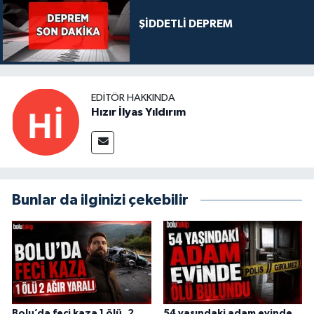
ŞİDDETLİ DEPREM
EDITÖR HAKKINDA
Hızır İlyas Yıldırım
Bunlar da ilginizi çekebilir
Bolu’da feci kaza 1 ölü, 2
54 yaşındaki adam evinde