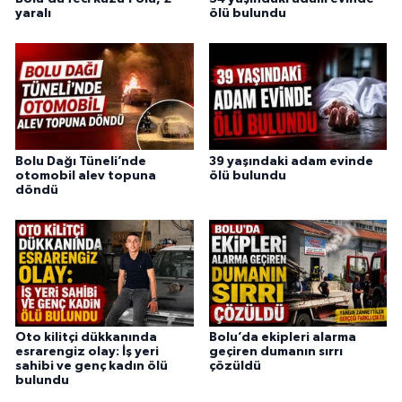
yaralı
ölü bulundu
Bolu Dağı Tüneli’nde
39 yaşındaki adam evinde
otomobil alev topuna
ölü bulundu
döndü
Oto kilitçi dükkanında
Bolu’da ekipleri alarma
esrarengiz olay: İş yeri
geçiren dumanın sırrı
sahibi ve genç kadın ölü
çözüldü
bulundu