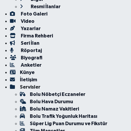
Resmi İlanlar
Foto Galeri
Video
Yazarlar
Firma Rehberi
Seri İlan
Röportaj
Biyografi
Anketler
Künye
İletişim
Servisler
Bolu Nöbetçi Eczaneler
Bolu Hava Durumu
Bolu Namaz Vakitleri
Bolu Trafik Yoğunluk Haritası
Süper Lig Puan Durumu ve Fikstür
Tüm Manşetler