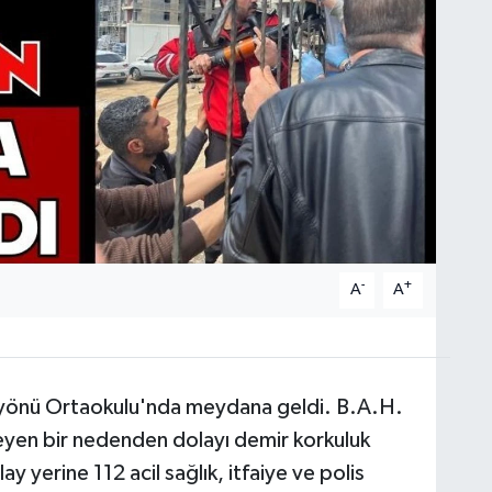
-
+
A
A
Çayönü Ortaokulu'nda meydana geldi. B.A.H.
meyen bir nedenden dolayı demir korkuluk
y yerine 112 acil sağlık, itfaiye ve polis