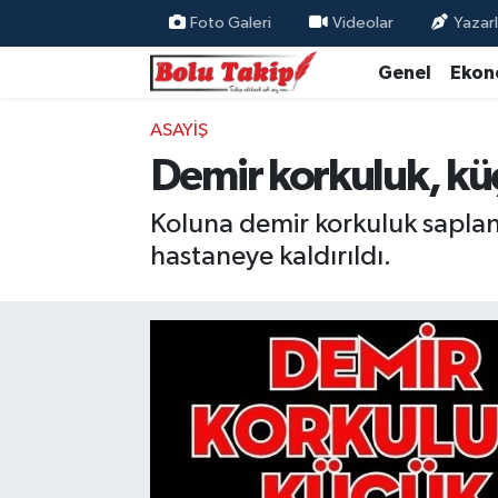
Foto Galeri
Videolar
Yazarl
Genel
Ekon
ASAYIŞ
Demir korkuluk, kü
Koluna demir korkuluk saplana
hastaneye kaldırıldı.