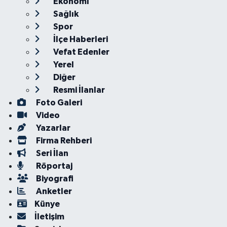
Ekonomi
Sağlık
Spor
İlçe Haberleri
Vefat Edenler
Yerel
Diğer
Resmi İlanlar
Foto Galeri
Video
Yazarlar
Firma Rehberi
Seri İlan
Röportaj
Biyografi
Anketler
Künye
İletişim