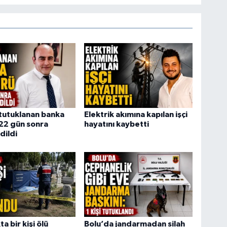
tutuklanan banka
Elektrik akımına kapılan işçi
22 gün sonra
hayatını kaybetti
dildi
a bir kişi ölü
Bolu’da jandarmadan silah