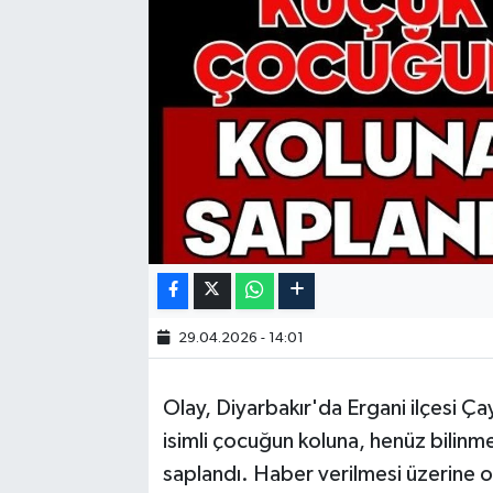
29.04.2026 - 14:01
Olay, Diyarbakır'da Ergani ilçesi 
isimli çocuğun koluna, henüz bilin
saplandı. Haber verilmesi üzerine ola