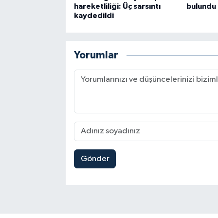
hareketliliği: Üç sarsıntı
bulundu
kaydedildi
Yorumlar
Gönder