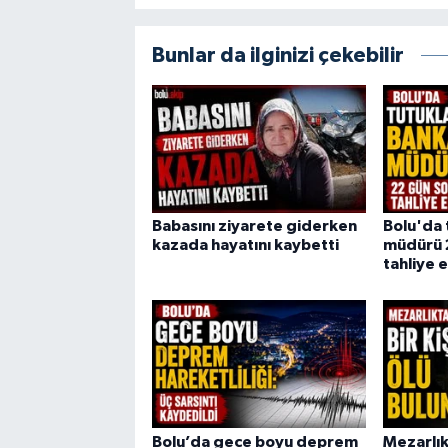
Bunlar da ilginizi çekebilir
Babasını ziyarete giderken
Bolu'da 
kazada hayatını kaybetti
müdürü 
tahliye e
Bolu’da gece boyu deprem
Mezarlıkt