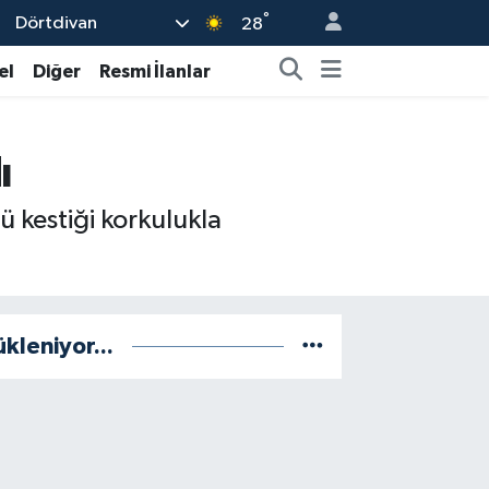
°
Dörtdivan
28
el
Diğer
Resmi İlanlar
ı
ü kestiği korkulukla
ükleniyor...