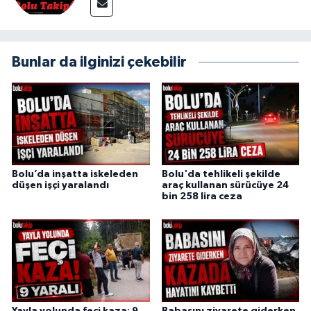
Bunlar da ilginizi çekebilir
Bolu’da inşatta iskeleden
Bolu'da tehlikeli şekilde
düşen işçi yaralandı
araç kullanan sürücüye 24
bin 258 lira ceza
Yayla yolunda feci kaza: 9
Babasını ziyarete giderken