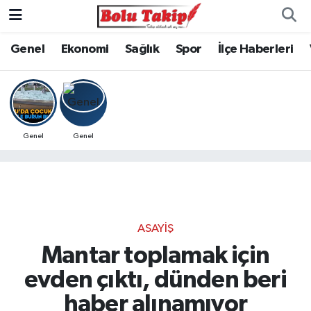
Genel
Ekonomi
Sağlık
Spor
İlçe Haberleri
Genel
Genel
ASAYIŞ
Mantar toplamak için
evden çıktı, dünden beri
haber alınamıyor