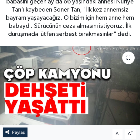
babasını geçen ay da 66 yaşındaki annesi Nuriye
Tan'ı kaybeden Soner Tan, "İlk kez annemsiz
bayram yaşayacağız. O bizim için hem anne hem
babaydı. Sürücünün ceza almasını istiyoruz. İlk
duruşmada lütfen serbest bırakmasınlar" dedi.
Paylaş
-
+
A
A