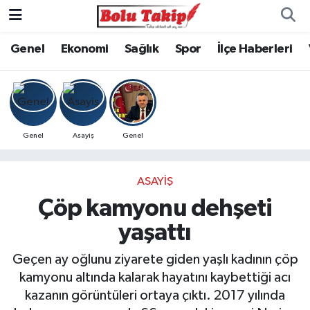
Genel
Ekonomi
Sağlık
Spor
İlçe Haberleri
Genel
Asayiş
Genel
ASAYIŞ
Çöp kamyonu dehşeti
yaşattı
Geçen ay oğlunu ziyarete giden yaşlı kadının çöp
kamyonu altında kalarak hayatını kaybettiği acı
kazanın görüntüleri ortaya çıktı. 2017 yılında