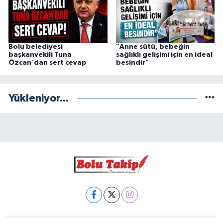
Bolu belediyesi
"Anne sütü, bebeğin
başkanvekili Tuna
sağlıklı gelişimi için en ideal
Özcan'dan sert cevap
besindir"
Yükleniyor...