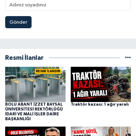
Gönder
Resmi İlanlar
RESMİ İLANDIR
BOLU ABANT İZZET BAYSAL
Traktör kazası: 1 ağır yaralı
ÜNİVERSİTESİ REKTÖRLÜĞÜ
İDARİ VE MALİ İŞLER DAİRE
BAŞKANLIĞI