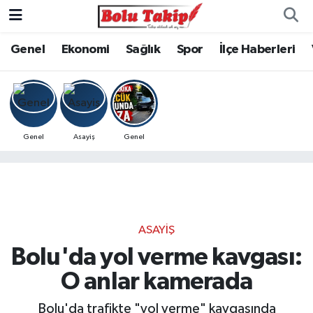
Genel
Ekonomi
Sağlık
Spor
İlçe Haberleri
Genel
Asayiş
Genel
ASAYIŞ
Bolu'da yol verme kavgası:
O anlar kamerada
Bolu'da trafikte "yol verme" kavgasında