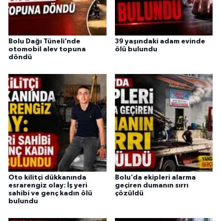
Bolu Dağı Tüneli’nde
39 yaşındaki adam evinde
otomobil alev topuna
ölü bulundu
döndü
Oto kilitçi dükkanında
Bolu’da ekipleri alarma
esrarengiz olay: İş yeri
geçiren dumanın sırrı
sahibi ve genç kadın ölü
çözüldü
bulundu