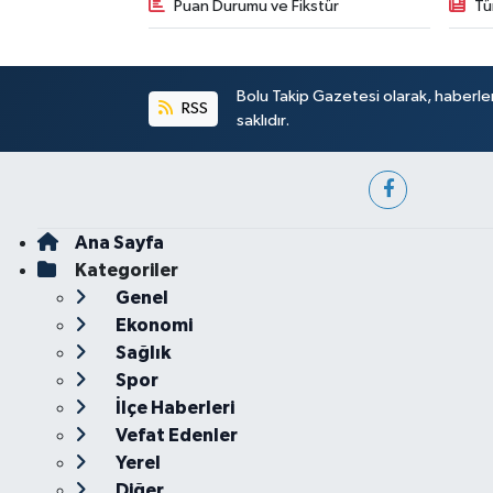
Puan Durumu ve Fikstür
Tü
Bolu Takip Gazetesi olarak, haberle
RSS
saklıdır.
Ana Sayfa
Kategoriler
Genel
Ekonomi
Sağlık
Spor
İlçe Haberleri
Vefat Edenler
Yerel
Diğer