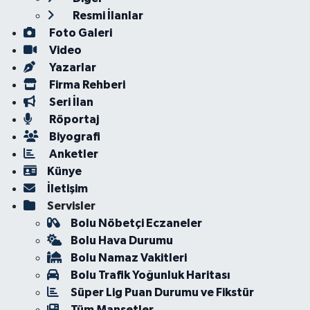
Resmi İlanlar
Foto Galeri
Video
Yazarlar
Firma Rehberi
Seri İlan
Röportaj
Biyografi
Anketler
Künye
İletişim
Servisler
Bolu Nöbetçi Eczaneler
Bolu Hava Durumu
Bolu Namaz Vakitleri
Bolu Trafik Yoğunluk Haritası
Süper Lig Puan Durumu ve Fikstür
Tüm Manşetler