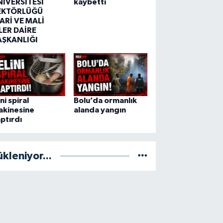
NİVERSİTESİ
kaybetti
EKTÖRLÜĞÜ
ARİ VE MALİ
LER DAİRE
AŞKANLIĞI
ini spiral
Bolu’da ormanlık
akinesine
alanda yangın
ptırdı
ükleniyor...