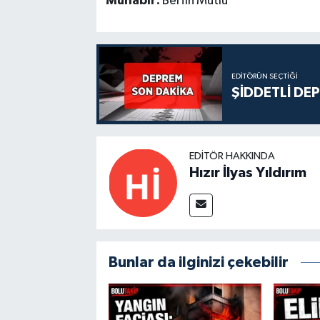
Muhabir:
Berfin Mutlu
EDITÖRÜN SEÇTIĞI
ŞİDDETLİ DE
EDITÖR HAKKINDA
Hızır İlyas Yıldırım
Bunlar da ilginizi çekebilir