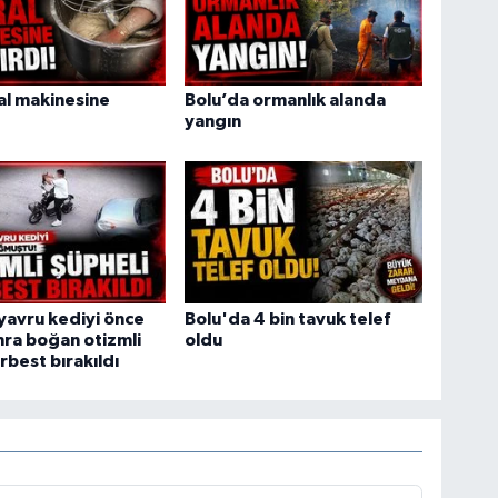
ral makinesine
Bolu’da ormanlık alanda
yangın
yavru kediyi önce
Bolu'da 4 bin tavuk telef
ra boğan otizmli
oldu
rbest bırakıldı