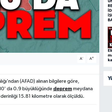
Ü
R
İD
İŞ
B
El
m
-
+
A
A
ka
Y
ığı'ndan (AFAD) alınan bilgilere göre,
.30' da 0.9 büyüklüğünde
deprem
meydana
 derinliği 15.81 kilometre olarak ölçüldü.