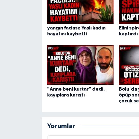
yangın faciası: Yaşlı kadın
Elini spi
hayatını kaybetti
kaptırdı
"Anne beni kurtar" dedi,
Bolu'da 
kayıplara karıştı
öpüp son
çocuk se
Yorumlar