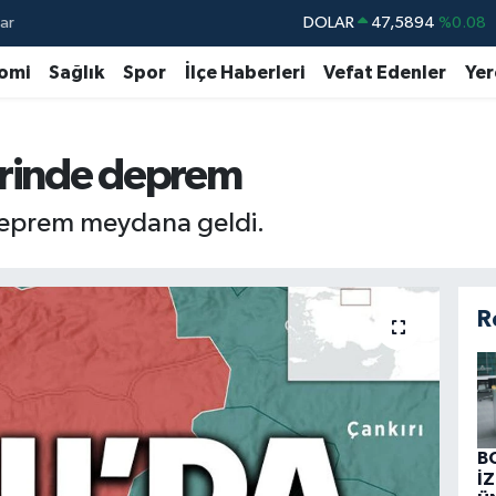
ar
DOLAR
47,5894
%0.08
EURO
55,0398
%-0.02
omi
Sağlık
Spor
İlçe Haberleri
Vefat Edenler
Yer
STERLİN
64,1581
%0.16
GRAM ALTIN
6508.83
%4.44
erinde deprem
BİST100
13.703
%11
eprem meydana geldi.
BITCOIN
64.927,78
%1.32
R
B
İ