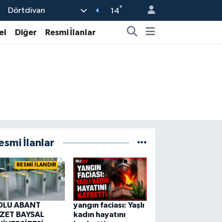
°
Dörtdivan
14
el
Diğer
Resmi İlanlar
esmi İlanlar
RESMİ İLANDIR
OLU ABANT
yangın faciası: Yaşlı
ZZET BAYSAL
kadın hayatını