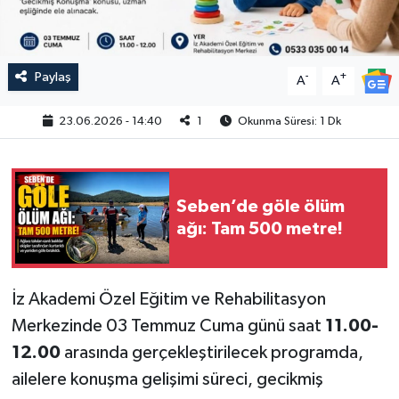
Paylaş
-
+
A
A
23.06.2026 - 14:40
1
Okunma Süresi: 1 Dk
Seben’de göle ölüm
ağı: Tam 500 metre!
İz Akademi Özel Eğitim ve Rehabilitasyon
Merkezinde 03 Temmuz Cuma günü saat
11.00-
12.00
arasında gerçekleştirilecek programda,
ailelere konuşma gelişimi süreci, gecikmiş