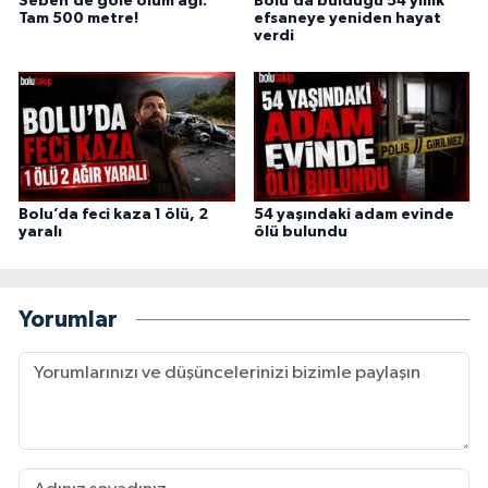
Seben’de göle ölüm ağı:
Bolu’da bulduğu 54 yıllık
Tam 500 metre!
efsaneye yeniden hayat
verdi
Bolu’da feci kaza 1 ölü, 2
54 yaşındaki adam evinde
yaralı
ölü bulundu
Yorumlar