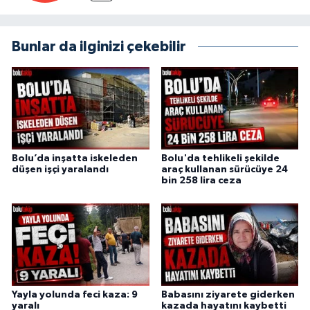
Bunlar da ilginizi çekebilir
Bolu’da inşatta iskeleden
Bolu'da tehlikeli şekilde
düşen işçi yaralandı
araç kullanan sürücüye 24
bin 258 lira ceza
Yayla yolunda feci kaza: 9
Babasını ziyarete giderken
yaralı
kazada hayatını kaybetti