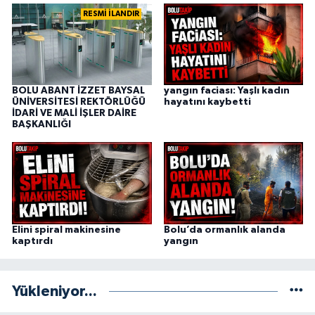
RESMİ İLANDIR
BOLU ABANT İZZET BAYSAL
yangın faciası: Yaşlı kadın
ÜNİVERSİTESİ REKTÖRLÜĞÜ
hayatını kaybetti
İDARİ VE MALİ İŞLER DAİRE
BAŞKANLIĞI
Elini spiral makinesine
Bolu’da ormanlık alanda
kaptırdı
yangın
Yükleniyor...