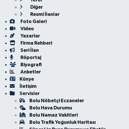
Diğer
Resmi İlanlar
Foto Galeri
Video
Yazarlar
Firma Rehberi
Seri İlan
Röportaj
Biyografi
Anketler
Künye
İletişim
Servisler
Bolu Nöbetçi Eczaneler
Bolu Hava Durumu
Bolu Namaz Vakitleri
Bolu Trafik Yoğunluk Haritası