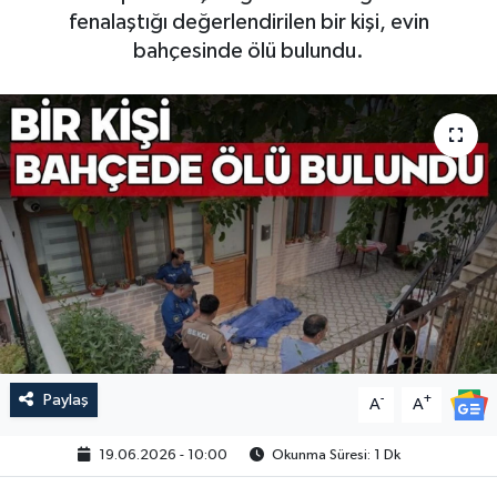
fenalaştığı değerlendirilen bir kişi, evin
bahçesinde ölü bulundu.
Paylaş
-
+
A
A
19.06.2026 - 10:00
Okunma Süresi: 1 Dk