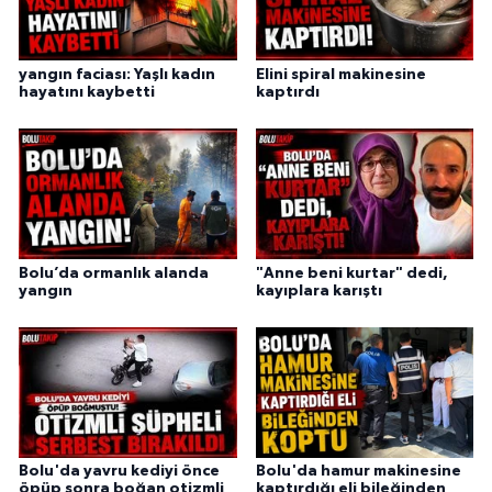
yangın faciası: Yaşlı kadın
Elini spiral makinesine
hayatını kaybetti
kaptırdı
Bolu’da ormanlık alanda
"Anne beni kurtar" dedi,
yangın
kayıplara karıştı
Bolu'da yavru kediyi önce
Bolu'da hamur makinesine
öpüp sonra boğan otizmli
kaptırdığı eli bileğinden